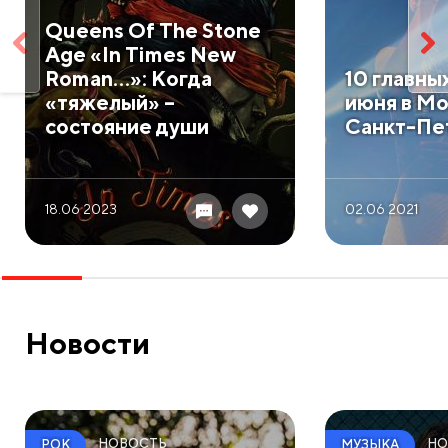
​Queens Of The Stone
Age «In Times New
Roman…»: Когда
​10 главн
«тяжелый» –
июня в Мо
состояние души
Санкт-Пе
18.06 2023
02.06 2021
Новости
НОВОСТЬ
НО
РОК
МУЗЫКА