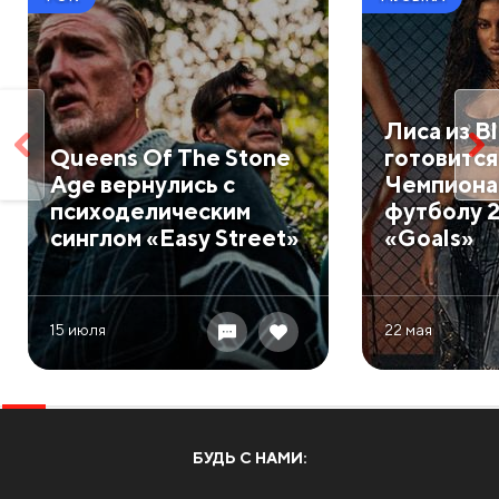
Лиса из B
Queens Of The Stone
готовится
Age вернулись с
Чемпионат
психоделическим
футболу 2
синглом «Easy Street»
«Goals»
15 июля
22 мая
БУДЬ С НАМИ: