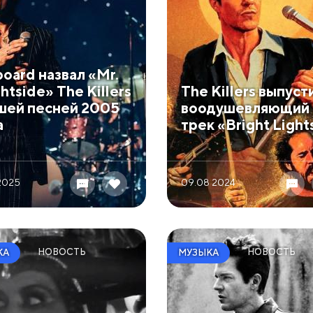
board назвал «Mr.
htside» The Killers
The Killers выпуст
шей песней 2005
воодушевляющий
а
трек «Bright Light
 2025
09.08 2024
НОВОСТЬ
НОВОСТЬ
КА
МУЗЫКА