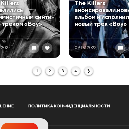
Killers
The Killers
елились
анонсировали нов
имистичным синти-
альбом и исполни
-треком «Boy»
новый трек «Boy»
 2022
09.07 2022
1
2
3
4
❯
ШЕНИЕ
ПОЛИТИКА КОНФИДЕНЦИАЛЬНОСТИ