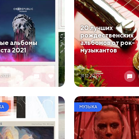
20 лучших
рождественских
вые альбомы
альбомов от рок-
уста 2021
музыкантов
 2021
31.12 2020
КА
МУЗЫКА