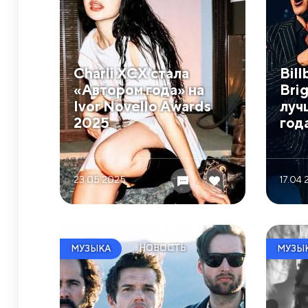
Charli XCX стала
Bill
«Автором года» на
Brig
Ivor Novello Awards
луч
2025
год
23.05 2025
17.04
НОВОСТЬ
МУЗЫКА
МУЗЫ