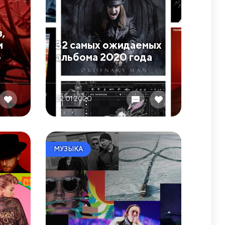
в,
и
​32 самых ожидаемых
о
альбома 2020 года
22.01 2020
МУЗЫКА