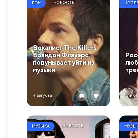
НОВОСТЬ
РОК
ИССЛ
Вокалист The Killers
Брэндон Флауэрс
Рос
подумывает уйти из
люб
музыки
тре
4 августа
17 ию
НОВОСТЬ
МУЗЫКА
МУЗЫ