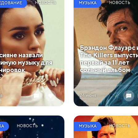
НОВОСТЬ
НОВОСТЬ
ЕДОВАНИЕ
МУЗЫКА
Брэндон Флауэрс 
сияне назвали
The Killers выпуст
имую музыку для
первый за 11 лет
нировок
сольный альбом
ля
24 июня
НОВОСТЬ
НОВОСТЬ
КА
МУЗЫКА