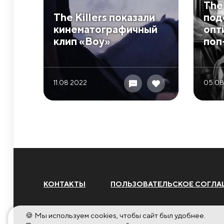
The 
The Killers показали
под
кинематографичный
опт
клип «Boy»
поп
11.08 2022
05.08
КОНТАКТЫ
ПОЛЬЗОВАТЕЛЬСКОЕ СОГЛА
🍪 Мы используем cookies, чтобы сайт был удобнее.