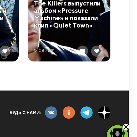
The Killers выпустили
ый
альбом «Pressure
ли
Machine» и показали
клип «Quiet Town»
13.08 2021
БУДЬ С НАМИ: