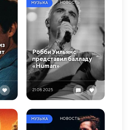
НОВОСТЬ
МУЗЫКА
из
ит
Робби Уильямс
представил балладу
«Human»
21.08 2025
НОВОСТЬ
МУЗЫКА