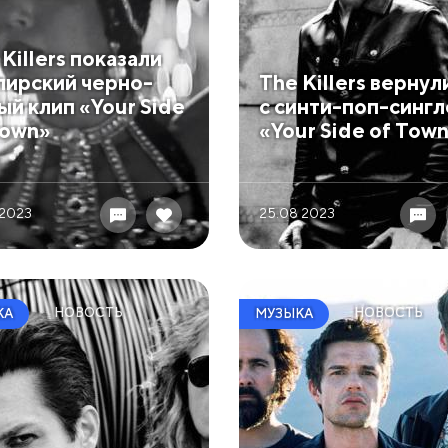
Killers показали
пирский черно-
The Killers вернул
ый клип «Your Side
с синти-поп-синг
Town»
«Your Side of Tow
 2023
25.08 2023
НОВОСТЬ
НОВОСТЬ
КА
МУЗЫКА