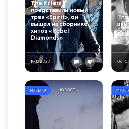
The Killers
представили новый
трек «Spirit», он
The 
вышел на сборнике
вам
хитов «Rebel
бел
Diamonds»
of 
10.12 2023
06.10
НОВОСТЬ
МУЗЫКА
МУЗЫ