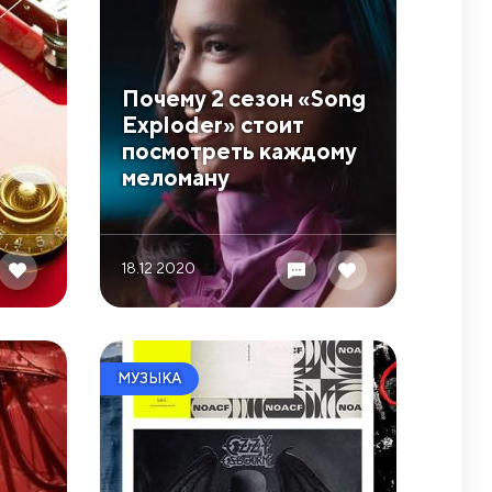
​Почему 2 сезон «Song
Exploder» стоит
посмотреть каждому
меломану
18.12 2020
МУЗЫКА