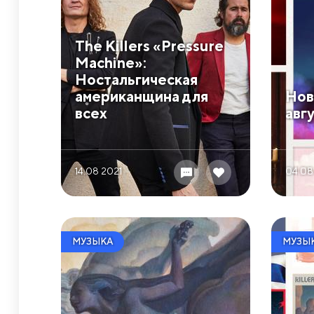
​The Killers «Pressure
Machine»:
Ностальгическая
американщина для
​Но
всех
авг
14.08 2021
04.08
МУЗЫКА
МУЗЫ