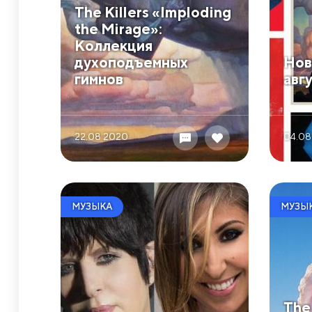
​The Killers «Imploding
the Mirage»:
Коллекция
духоподъемных
​Но
гимнов
авг
22.08 2020
04.08
МУЗЫКА
МУЗЫ
The 