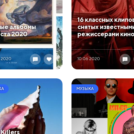
​16 классных клипо
вые альбомы
снятых известным
уста 2020
режиссерами кин
 2020
10.06 2020
КА
МУЗЫКА
Killers