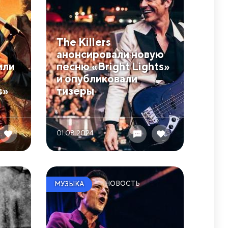
The Killers
анонсировали новую
или
песню «Bright Lights»
и опубликовали
s»
тизеры
01.08 2024
НОВОСТЬ
МУЗЫКА