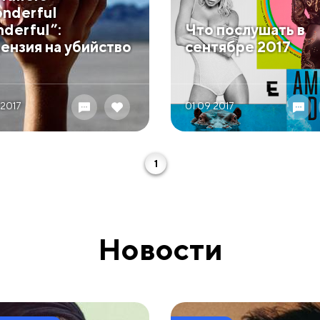
nderful
derful”:
Что послушать в
ензия на убийство
сентябре 2017
 2017
01.09 2017
1
Новости