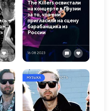
The Killers освистали
на концерте в Грузии
за то, что они
ись
пригласили на сцену
лом
барабанщика из
n»
России
16.08 2023
НОВОСТЬ
МУЗЫКА