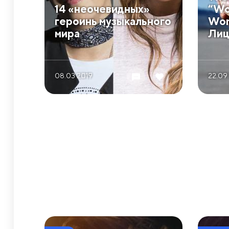
​14 «неочевидных»
“Wo
героинь музыкального
Won
мира
Лиц
08.03 2019
22.09