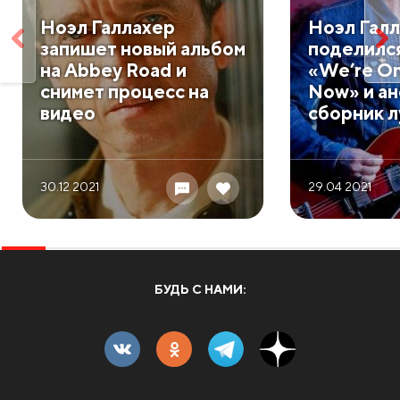
Ноэл Галлахер
Ноэл Гал
запишет новый альбом
поделилс
на Abbey Road и
«We’re O
снимет процесс на
Now» и а
видео
сборник л
30.12 2021
29.04 2021
БУДЬ С НАМИ: