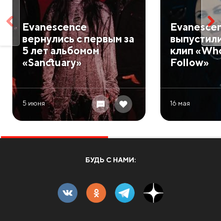
Evanescence
Evanesce
вернулись с первым за
выпустил
5 лет альбомом
клип «Who
«Sanctuary»
Follow»
5 июня
16 мая
БУДЬ С НАМИ: