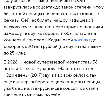
году ее песня «Плывет веночек» (2005)
завирусилась в соцсетях до такой степени, что у
66-летней певицы появились новые молодые
фанаты. Сейчас билеты на шоу Кадышевой
расходятся мгновенно: некоторые поклонники
даже едут в другие города, чтобы попасть на
концерт. А гонорары Кадышевой
доходят
до
рекордных 20 млн рублей (по другим данным –
до 25 млн).
В 2026-м новой суперзвездой может стать 56-
летняя Татьяна Буланова. Мало того, что ее
«Один день» (2017) звучит во всех рилсах, так
еще и «энергосберегающие» танцоры певицы,
уже бывшие, завирусились в соцсетях и стали
знаменитыми сами по себе.