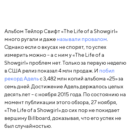
Альбом Тейлор Свифт «The Life of a Showgirl»
много ругали и даже
называли провалом
.
Однако если о вкусах не спорят, то успех
измерить можно – а с ним у «The Life of a
Showgirl» проблем нет. Только за первую неделю
в США релиз показал 4 млн продаж. И
побил
рекорд Адель
с 3,482 млн копий альбома «25» за
семь дней. Достижение Адель держалось целых
десять лет – с ноября 2015 года. По состоянию на
момент публикации этого обзора, 27 ноября,
«The Life of a Showgirl» до сих пор не покидает
вершину Billboard, доказывая, что его успех не
был случайностью.