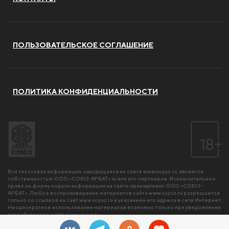
ПОЛЬЗОВАТЕЛЬСКОЕ СОГЛАШЕНИЕ
ПОЛИТИКА КОНФИДЕНЦИАЛЬНОСТИ
Вся текстовая информация, находящаяся на сайте
www.soyuz.ru
, является
собственностью ООО «СОЮЗ-АРБАТ» и/или его партнеров. Исключительное
право на форму подачи информации на сайте принадлежит ООО «СОЮЗ-
АРБАТ». Любое воспроизведение материалов сайта
www.soyuz.ru
разрешается
только со ссылкой на сайт
www.soyuz.ru
и указанием его адреса в сети Интернет.
Неоднократное использование материалов возможно только при уведомлении
разработчиков сайта
www.soyuz.ru
.