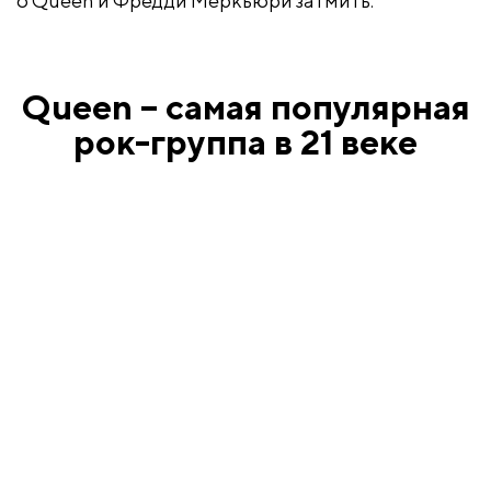
о Queen и Фредди Меркьюри затмить.
Queen – самая популярная
рок-группа в 21 веке