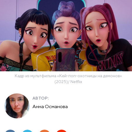
Кадр из мультфильма «Кей-поп-охотницы на демонов»
(2025)/ Netflix
АВТОР:
Анна Османова