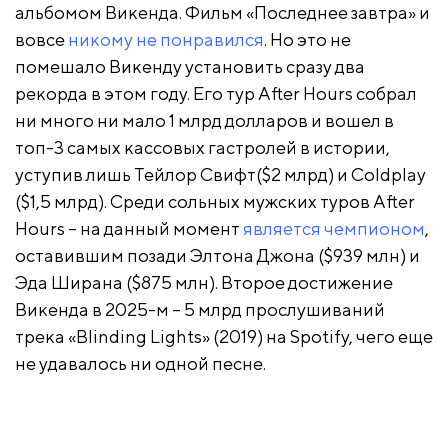
альбомом Викенда. Фильм «Последнее завтра» и
вовсе
никому не понравился
. Но это не
помешало Викенду установить сразу два
рекорда в этом году. Его тур After Hours собрал
ни много ни мало 1 млрд долларов и вошел в
топ-3 самых кассовых гастролей в истории,
уступив лишь Тейлор Свифт($2 млрд) и Coldplay
($1,5 млрд). Среди сольных мужских туров After
Hours – на данный момент
является чемпионом
,
оставившим позади Элтона Джона ($939 млн) и
Эда Ширана ($875 млн). Второе достижение
Викенда в 2025-м – 5 млрд прослушиваний
трека «Blinding Lights» (2019) на Spotify, чего еще
не удавалось ни одной песне.