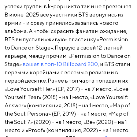
успехи группы в k-pop никто так и не превзошел.
В июне-2025 все участники BTS вернулись из
армии – и сразу принялись за запись нового
альбома. А чтобы скрасить фанатам ожидание,
BTS выпустили «живую» пластинку «Permission
to Dance on Stage». Первую в своей 12-летней
карьере, между прочим. «Permission to Dance on
Stage»
вошел в топ-10 Billboard 200
, и BTS стали
первыми корейцами с восемью релизами в
первой десятке. Ранее в топ чарта попадали их
«Love Yourself: Her» (EP, 2017) – на 7 место, «Love
Yourself: Tear» (2018) – на 1 место, «Love Yourself:
Answer» (компиляция, 2018) – на 1 место, «Map of
the Soul: Persona» (EP, 2019) – на 1 место, «Map of
the Soul: 7» (2020) – на 1 место, «Be» (2020) – на 1
место и «Proof» (компиляция, 2022) – на 1 место.