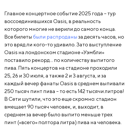
Главное концертное событие 2025 года – тур
воссоединившихся Oasis, в реальность
которого многие не верили до самого конца.
Все билеты
были распроданы
за десять часов, но
это вряд ли кого-то удивило. Зато выступление
Oasis на лондонском стадионе «Уэмбли»
поставило рекорд… по количеству выпитого
пива. Пять концертов на стадионе проходили
25, 26 и 30 июля, а также 2 и 3 августа, и за
каждый вечер фанаты Oasis в среднем выпивали
250 тысяч пинт пива – то есть 142 тысячи литров!
В Сети шутили, что это еще скромно: стадион
вмещает 90 тысяч человек, и, выходит, в
среднем за вечер было выпито меньше трех
пинт («всего» полтора литра) пива на человека.