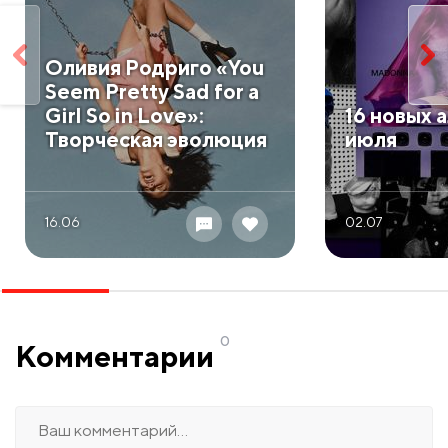
​Оливия Родриго «You
Seem Pretty Sad for a
Girl So in Love»:
​16 новых
Творческая эволюция
июля
16.06
02.07
0
Комментарии