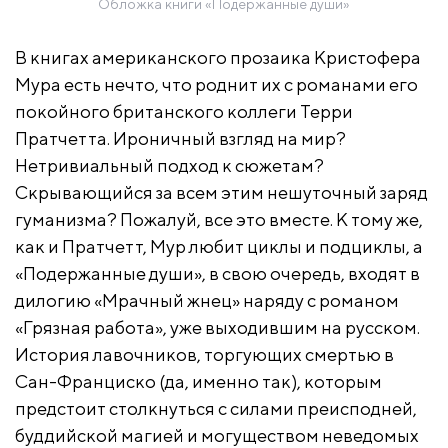
Обложка книги «Подержанные души»
В книгах американского прозаика Кристофера
Мура есть нечто, что роднит их с романами его
покойного британского коллеги Терри
Пратчетта. Ироничный взгляд на мир?
Нетривиальный подход к сюжетам?
Скрывающийся за всем этим нешуточный заряд
гуманизма? Пожалуй, все это вместе. К тому же,
как и Пратчетт, Мур любит циклы и подциклы, а
«Подержанные души», в свою очередь, входят в
дилогию «Мрачный жнец» наряду с романом
«Грязная работа», уже выходившим на русском.
История лавочников, торгующих смертью в
Сан-Франциско (да, именно так), которым
предстоит столкнуться с силами преисподней,
буддийской магией и могуществом неведомых