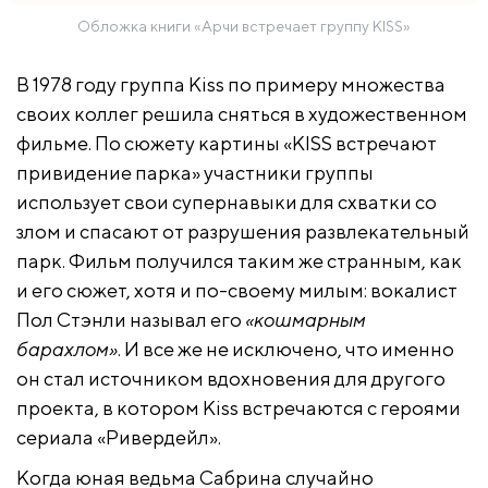
Обложка книги «Арчи встречает группу KISS»
В 1978 году группа Kiss по примеру множества
своих коллег решила сняться в художественном
фильме. По сюжету картины «KISS встречают
привидение парка» участники группы
использует свои супернавыки для схватки со
злом и спасают от разрушения развлекательный
парк. Фильм получился таким же странным, как
и его сюжет, хотя и по-своему милым: вокалист
Пол Стэнли называл его
«кошмарным
барахлом»
. И все же не исключено, что именно
он стал источником вдохновения для другого
проекта, в котором Kiss встречаются с героями
сериала «Ривердейл».
Когда юная ведьма Сабрина случайно