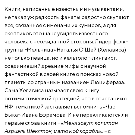
Книги, написанные известными музыкантами,
не такая уж редкость: фанаты радостно скупают
все, связанное с именами их кумиров, а для
скептиков это шанс увидеть известного
человека с неожиданной стороны. Лидер фолк-
группы «Мельница» Наталья О’Шей (Хелависа) –
не только певица, но и кельтолог-лингвист,
соединивший древние мифы с научной
фантастикой в своей книге о поисках новой
планеты со странным названием Люцифераза.
Сама Хелависа называет свою книгу
оптимистической трагедией, что в сочетании с
НФ-тематикой заставляет вспомнить «Час
Быка» Ивана Ефремова. И не перекликаются ли
первые слова книги –
«Меня зовут капитан
Азриэль Шеклтон, и это мой корабль»
– с