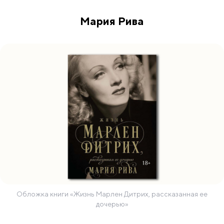
Мария Рива
Обложка книги «Жизнь Марлен Дитрих, рассказанная ее
дочерью»