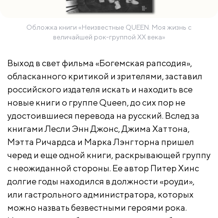
Обложка книги «Неизвестные QUEEN. Моя жизнь с
величайшей рок-группой XX века»
Выход в свет фильма «Богемская рапсодия»,
обласканного критикой и зрителями, заставил
российского издателя искать и находить все
новые книги о группе Queen, до сих пор не
удостоившиеся перевода на русский. Вслед за
книгами Лесли Энн Джонс, Джима Хаттона,
Мэтта Ричардса и Марка Лэнгторна пришел
черед и еще одной книги, раскрывающей группу
с неожиданной стороны. Ее автор Питер Хинс
долгие годы находился в должности «роуди»,
или гастрольного администратора, которых
можно назвать безвестными героями рока.