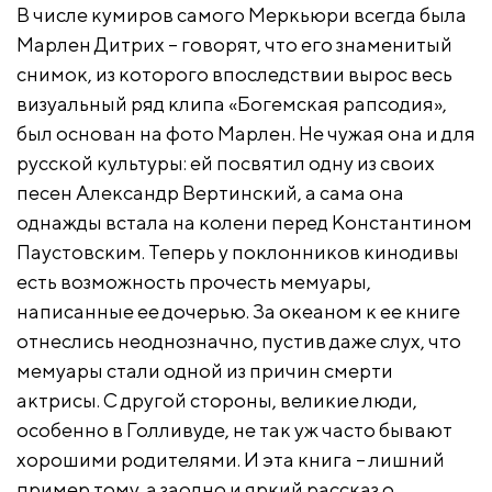
В числе кумиров самого Меркьюри всегда была
Марлен Дитрих – говорят, что его знаменитый
снимок, из которого впоследствии вырос весь
визуальный ряд клипа «Богемская рапсодия»,
был основан на фото Марлен. Не чужая она и для
русской культуры: ей посвятил одну из своих
песен Александр Вертинский, а сама она
однажды встала на колени перед Константином
Паустовским. Теперь у поклонников кинодивы
есть возможность прочесть мемуары,
написанные ее дочерью. За океаном к ее книге
отнеслись неоднозначно, пустив даже слух, что
мемуары стали одной из причин смерти
актрисы. С другой стороны, великие люди,
особенно в Голливуде, не так уж часто бывают
хорошими родителями. И эта книга – лишний
пример тому, а заодно и яркий рассказ о