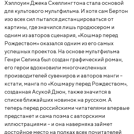
Хэллоуин Джека Скеллингтона стала основой
для культового мультфильма. И хотя сам Бертон
изо всех сил пытался дистанцироваться от
картины, где значился лишь продюсером и
одним из авторов сценария, «Кошмар перед
Рождеством» оказался одним из его самых
успешных проектов. На основе мультфильма
Генри Селика был создан графический роман,
его герои вдохновили многочисленных
производителей сувениров и авторов манги –
кстати, манга по «Кошмару перед Рождеством»,
созданная Асукой Дзюн, также значится в
списке ближайших новинок на русском. А
теперь перед российскими читателями впервые
предстанет и сама поэма с авторскими
иллюстрациями – и она наверняка займет
достойное место на полках всех почитателей