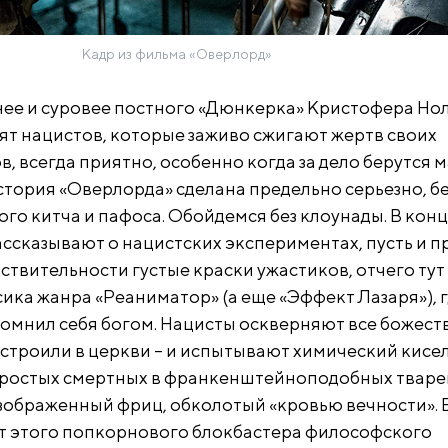
Кадр из фильма «Оверлорд»
ее и суровее постного «Дюнкерка» Кристофера Нол
лят нацистов, которые заживо сжигают жертв своих
, всегда приятно, особенно когда за дело берутся 
стория «Оверлорда» сделана предельно серьезно, бе
го китча и пафоса. Обойдемся без клоунады. В кон
ассказывают о нацистских экспериментах, пусть и 
твительности густые краски ужастиков, отчего тут
ика жанра «Реаниматор» (а еще «Эффект Лазаря»), 
зомнил себя богом. Нацисты оскверняют все божес
строили в церкви – и испытывают химический кисел
остых смертных в франкенштейноподобных тварей.
безображенный фриц, обколотый «кровью вечности». 
от этого попкорнового блокбастера философского