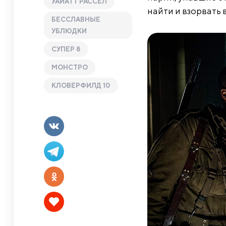
УАЙАТТ РАССЕЛ
найти и взорвать 
БЕССЛАВНЫЕ
УБЛЮДКИ
СУПЕР 8
МОНСТРО
КЛОВЕРФИЛД 10