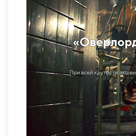
​«Оверлорд
При всей крутости экшен