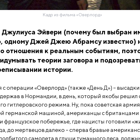
Кадр из фильма ​«Оверлорд»
 Джулиуса Эйвери (почему был выбран и
, одному Джей Джею Абрамсу известно) 
о отношения к реальным событиям, поэт
идумывать теории заговора и подозреват
реписывании истории.
 с операции «Оверлорд» (также «День Д») – высадки
 держав в Нормандии, в день, который якобы решил 
го гитлеровского режима. Ну, пока советская армия
ей германской машиной, американцы с британцами 
 французское побережье, где нацисты готовили «ж
да, до мертвецов далеко – сперва бравые американ
 подбитого самолета в глуши туманного леса, должн