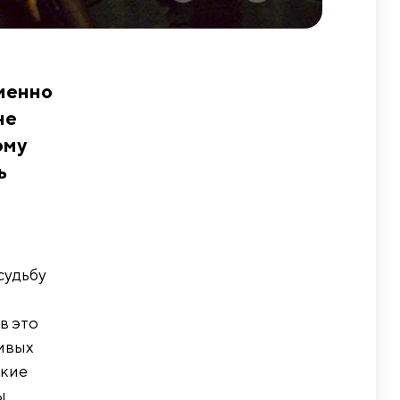
менно
не
ому
ь
судьбу
в это
ивых
ские
ы