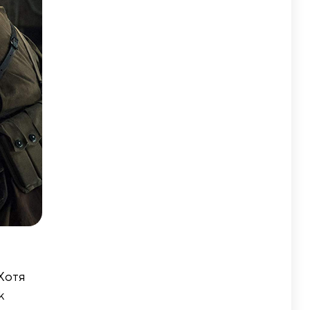
Хотя
k