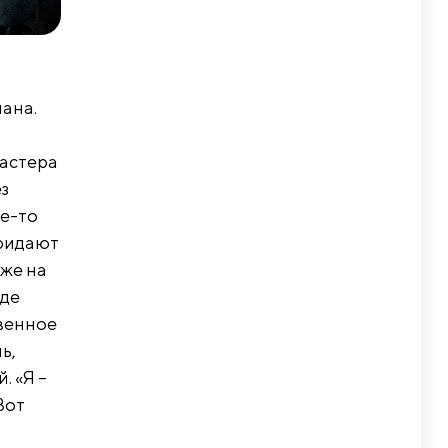
ана.
мастера
з
це-то
придают
 же на
где
твенное
ь,
 «Я –
Вот