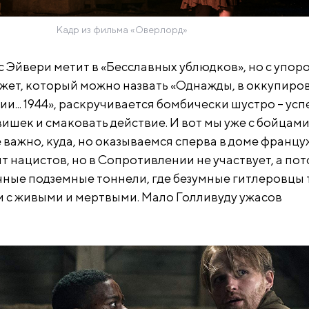
Кадр из фильма «Оверлорд»
 Эйвери метит в «Бесславных ублюдков», но с упор
жет, который можно назвать «Однажды, в оккупиро
... 1944», раскручивается бомбически шустро – ус
ишек и смаковать действие. И вот мы уже с бойцам
е важно, куда, но оказываемся сперва в доме францу
 нацистов, но в Сопротивлении не участвует, а по
чные подземные тоннели, где безумные гитлеровцы 
с живыми и мертвыми. Мало Голливуду ужасов