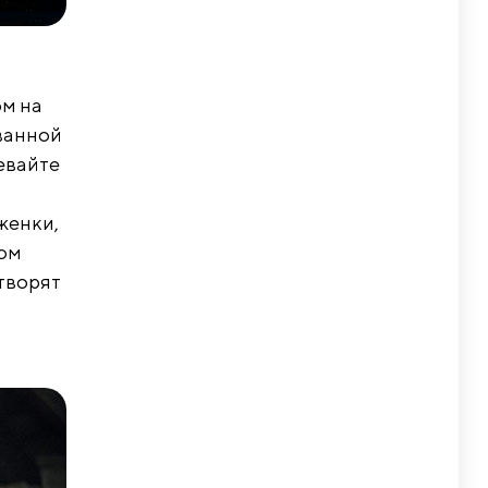
ом на
ванной
певайте
и
женки,
том
творят