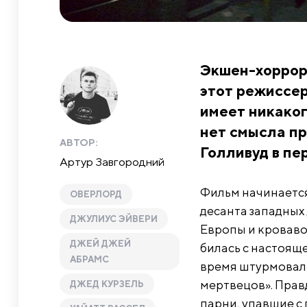
Экшен-хоррор
этот режиссер
имеет никаког
нет смысла пр
АВТОР:
Голливуд в пе
Артур Завгородний
Фильм начинается
ОВЕРЛОРД
десанта западных
ДЖУЛИУС ЭЙВЕРИ
Европы и кроваво
ДЖЕЙ ДЖЕЙ
билась с настоящ
АБРАМС
время штурмовали
мертвецов». Прав
ДЖЕД КУРЗЕЛЬ
парни, упавшие с