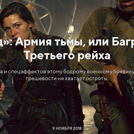
»: Армия тьмы, или Ба
Третьего рейха
а и спецэффектов этому бодрому военному боевику
трешевости не хватает остроты.
9 НОЯБРЯ 2018