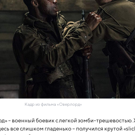
Кадр из фильма «Оверлорд»
д» – военный боевик с легкой зомби-трешевостью. 
есь все слишком гладенько – получился крутой «slic