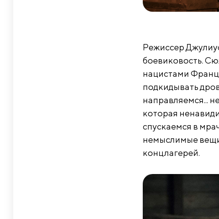
Режиссер Джулиус
боевиковость. Сю
нацистами Франции
подкидывать дров
направляемся... н
которая ненавидит
спускаемся в мра
немыслимые вещи 
концлагерей.