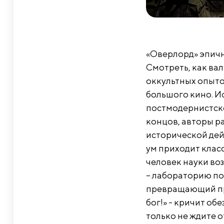
«Оверлорд» эпичн
Смотреть, как ва
оккультных опытов
большого кино. И
постмодернистско
концов, авторы р
исторической дейс
ум приходит класс
человек науки во
– лабораторию по
превращающий пр
бог!» - кричит о
только не ждите 