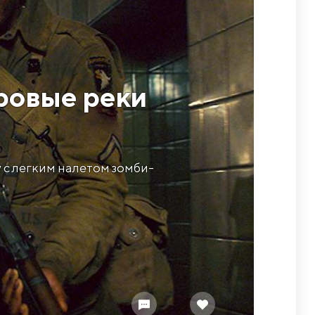
гровые реки
 с легким налетом зомби-