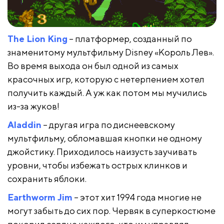
The Lion King
– платформер, созданный по
знаменитому мультфильму Disney «Король Лев».
Во время выхода он был одной из самых
красочных игр, которую с нетерпением хотел
получить каждый. А уж как потом мы мучились
из-за жуков!
Aladdin
– другая игра по диснеевскому
мультфильму, обломавшая кнопки не одному
джойстику. Приходилось наизусть заучивать
уровни, чтобы избежать острых клинков и
сохранить яблоки.
Earthworm Jim
– этот хит 1994 года многие не
могут забыть до сих пор. Червяк в суперкостюме