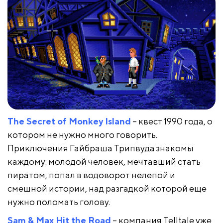
The Secret of Monkey Island
– квест 1990 года, о
котором не нужно много говорить.
Приключения Гайбраша Трипвуда знакомы
каждому: молодой человек, мечтавший стать
пиратом, попал в водоворот нелепой и
смешной истории, над разгадкой которой еще
нужно поломать голову.
Sam & Max Hit the Road
– компания Telltale уже