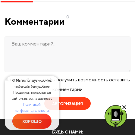
0
Комментарии
Авторизуйтесь, чтобы получить возможность оставить
🍪 Мы используем cookies,
чтобы сайт был удобнее.
комментарий
Продолжая пользоваться
сайтом, вы соглашаетесь с
АВТОРИЗАЦИЯ
Политикой
конфиденциальности.
ХОРОШО
БУДЬ С НАМИ: