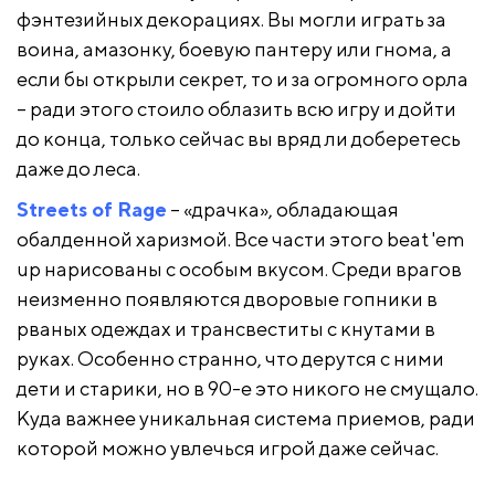
фэнтезийных декорациях. Вы могли играть за
воина, амазонку, боевую пантеру или гнома, а
если бы открыли секрет, то и за огромного орла
– ради этого стоило облазить всю игру и дойти
до конца, только сейчас вы вряд ли доберетесь
даже до леса.
Streets of Rage
– «драчка», обладающая
обалденной харизмой. Все части этого beat 'em
up нарисованы с особым вкусом. Среди врагов
неизменно появляются дворовые гопники в
рваных одеждах и трансвеститы с кнутами в
руках. Особенно странно, что дерутся с ними
дети и старики, но в 90-е это никого не смущало.
Куда важнее уникальная система приемов, ради
которой можно увлечься игрой даже сейчас.