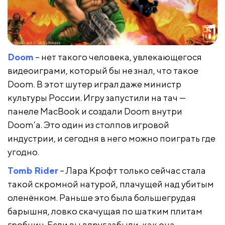
Doom
– нет такого человека, увлекающегося
видеоиграми, который бы не знал, что такое
Doom. В этот шутер играл даже министр
культуры России. Игру запустили на тач —
панеле MacBook и создали Doom внутри
Doom’а. Это один из столпов игровой
индустрии, и сегодня в него можно поиграть где
угодно.
Tomb Rider
– Лара Крофт только сейчас стала
такой скромной натурой, плачущей над убитым
оленёнком. Раньше это была большегрудая
барышня, ловко скачущая по шатким плитам
гробниц. Если вы вдруг забыли, как она