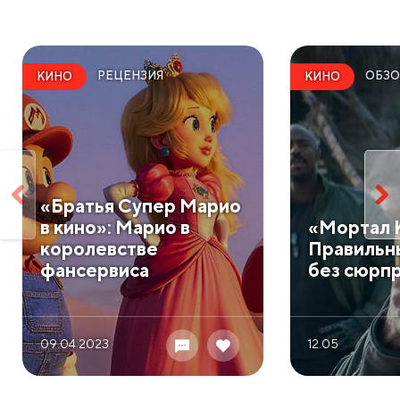
РЕЦЕНЗИЯ
ОБЗО
КИНО
КИНО
​«Братья Супер Марио
в кино»: Марио в
​«Мортал 
королевстве
Правильн
фансервиса
без сюрп
09.04 2023
12.05