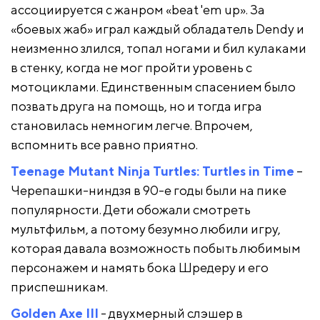
ассоциируется с жанром «beat 'em up». За
«боевых жаб»
играл каждый обладатель Dendy и
неизменно злился, топал ногами и бил кулаками
в стенку, когда не мог пройти уровень с
мотоциклами. Единственным спасением было
позвать друга на помощь, но и тогда игра
становилась немногим легче. Впрочем,
вспомнить все равно приятно.
Teenage Mutant Ninja Turtles: Turtles in Time
–
Черепашки-ниндзя в 90-е годы были на пике
популярности. Дети обожали смотреть
мультфильм, а потому безумно любили игру,
которая давала возможность побыть любимым
персонажем и намять бока Шредеру и его
приспешникам.
Golden Axe III
- двухмерный слэшер в