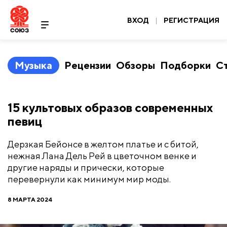
ВХОД
|
РЕГИСТРАЦИЯ
Музыка
Рецензии
Обзоры
Подборки
С
​15 культовых образов современных
певиц
Дерзкая Бейонсе в желтом платье и с битой,
нежная Лана Дель Рей в цветочном венке и
другие наряды и прически, которые
перевернули как минимум мир моды.
8 МАРТА 2024