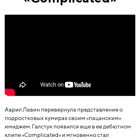
Аврил Лавин перевернула представление о
подростковых кумирах своим «пацанским»
имиджем. Галстук появился еще в ее дебютном
клипе «Complicated» и мгновенно стал