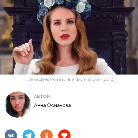
Лана Дель Рей в клипе «Born to Die» (2012)
АВТОР:
Анна Османова