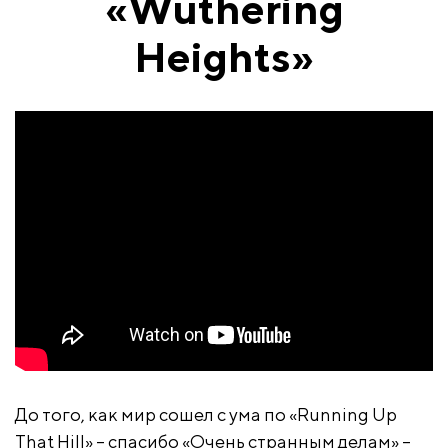
«Wuthering
Heights»
До того, как мир сошел с ума по «Running Up
That Hill» – спасибо «Очень странным делам» –