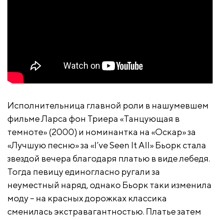
Исполнительница главной роли в нашумевшем
фильме Ларса фон Триера «Танцующая в
темноте» (2000) и номинантка на «Оскар» за
«Лучшую песню» за «I’ve Seen It All» Бьорк стала
звездой вечера благодаря платью в виде лебедя.
Тогда певицу единогласно ругали за
неуместный наряд, однако Бьорк таки изменила
моду – на красных дорожках классика
сменилась экстравагантностью. Платье затем