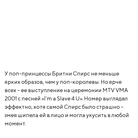
У поп-принцессы Бритни Спирс не меньше
ярких образов, чем у поп-королевы. Но ярче
всех – ее выступление на церемонии MTV VMA
2001 с песней «I’m a Slave 4 U». Номер выглядел
эффектно, хотя самой Спирс было страшно –
змея шипела ей в лицо и могла укусить в любой
момент.