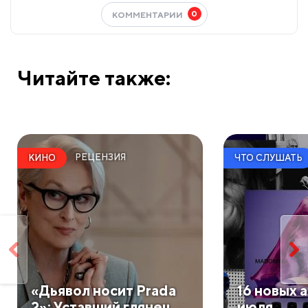
0
КОММЕНТАРИИ
Читайте также:
РЕЦЕНЗИЯ
КИНО
ЧТО СЛУШАТЬ
​«Дьявол носит Prada
​16 новых
2»: Уставший глянец
июля