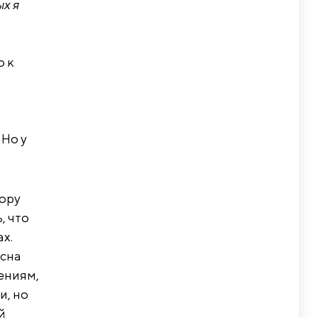
х я
о к
 Но у
тору
, что
х.
есна
ениям,
и, но
й