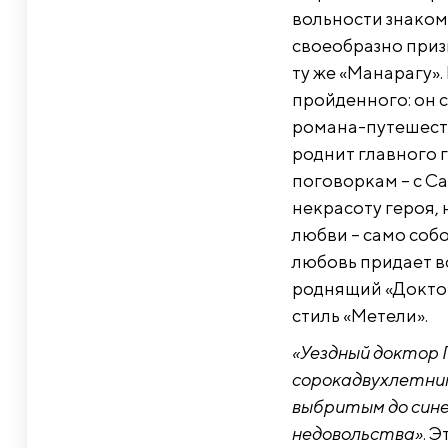
вольности знакомы
своеобразно приз
ту же «Манарагу».
пройденного: он 
романа-путешест
роднит главного 
поговоркам – с Са
некрасоту героя, 
любви – само соб
любовь придает в
роднящий «Доктор
стиль «Метели».
«Уездный доктор 
сорокадвухлетним
выбритым до сине
недовольства»
. 