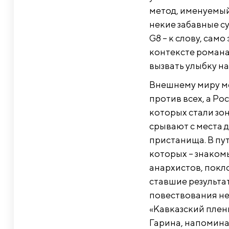
метод, именуемый
некие забавные с
G8 – к слову, сам
контексте романа,
вызвать улыбку на
Внешнему миру меж
против всех, а Ро
которых стали зо
срывают с места д
пристанища. В пу
которых – знаком
анархистов, покл
ставшие результа
повествования не
«Кавказский плен
Гарина, напоминая