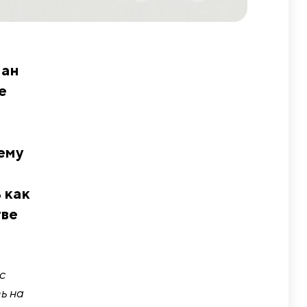
ман
е
ему
 как
тве
с
ь на