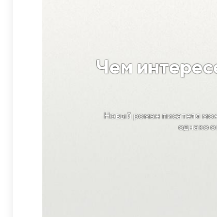
​Чем интере
Новый роман писателя можн
однако о