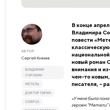
В конце апрел
Владимира Со
повести «Мете
классическую 
АВТОР:
национальной 
Сергей Князев
новый роман С
внимания и из
ВЛАДИМИР
СОРОКИН
чем-то новым,
писателя, – р
МЕТЕЛЬ
ДОКТОР ГАРИН
«У меня была пона
CORPUS
героем "Метели" 