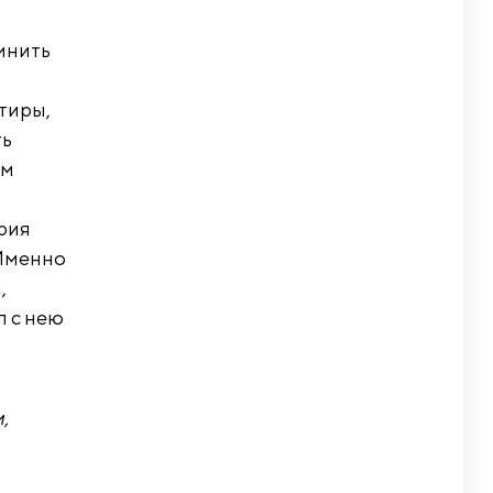
мнить
тиры,
ть
ым
ория
 Именно
,
л с нею
,