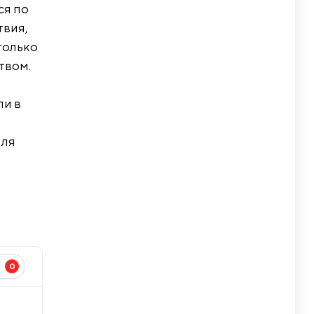
ся по
твия,
только
твом.
ли в
для
0
И