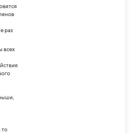
овятся
членов
е раз
ы всех
ействия
вого
ныши,
 то