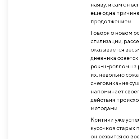
наяву, и сам он в
еще одна причина
продолжением.
Говоря о новом р
стилизации, рассе
оказывается весь
дневника советск
рок-н-роллом на р
их, невольно сожа
снеговика» не сущ
напоминает своего
действия происхо
методами.
Критики уже успел
кусочков старых 
он резвится со в