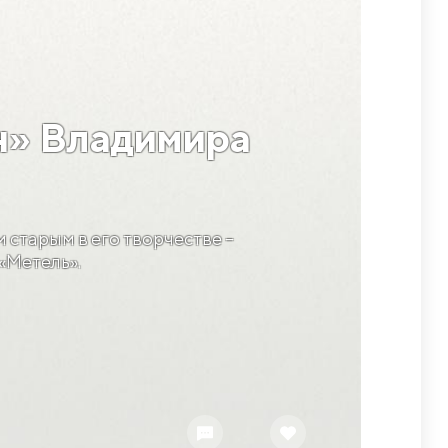
н» Владимира
 старым в его творчестве –
«Метель».