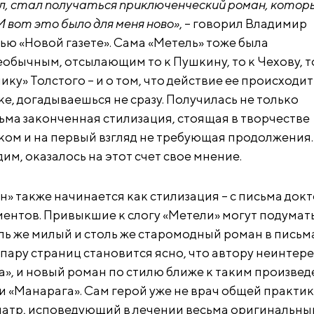
ал, стал получаться приключенческий роман, которы
И вот это было для меня ново»
, – говорил Владимир
ью «Новой газете». Сама «Метель» тоже была
обычным, отсылающим то к Пушкину, то к Чехову, т
ику» Толстого – и о том, что действие ее происходит
еке, догадываешься не сразу. Получилась не только
сьма законченная стилизация, стоящая в творчестве
ом и на первый взгляд не требующая продолжения.
дим, оказалось на этот счет свое мнение.
» также начинается как стилизация – с письма док
иентов. Привыкшие к слогу «Метели» могут подумать
ль же милый и столь же старомодный роман в письма
 пару страниц становится ясно, что автору неинтер
а», и новый роман по стилю ближе к таким произвед
и «Манарага». Сам герой уже не врач общей практик
атр, исповедующий в лечении весьма оригинальны