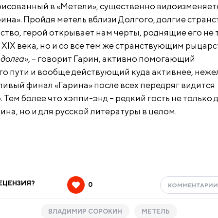
рисованный в «Метели», существенно видоизменяет
ина». Пройдя метель вблизи Долгого, долгие странс
ство, герой открывает нам черты, роднящие его не 
XIX века, но и со все тем же странствующим рыцарс
 долга»
, – говорит Гарин, активно помогающий
го пути и вообще действующий куда активнее, неже
тливый финал «Гарина» после всех передряг видится
Тем более что хэппи-энд – редкий гость не только 
на, но и для русской литературы в целом.
ЕЦЕНЗИЯ?
0
КОММЕНТАРИ
ВЛАДИМИР СОРОКИН
МЕТЕЛЬ