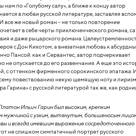
 нам по «Голубому салу», а ближе к концу автор
нается в любви русской литературе, заставляя вспо
 И все же новый роман – не только повторение
сочетает в себе черты приключенческого романа, са
вия и даже рыцарского романа. Целеустремленнос
героя с Дон Кихотом, а внезапная любовь к абсурдн
нчо Пансой: как и Сервантес, автор подчеркивает
но не опускается до его развенчания. А еще это ист
ой, с оттенком фирменного сорокинского эпатажа.
сему повествованию некую щемящую ноту и лиризм
а Гарина» с русской литературой так же, как родни
Платон Ильич Гарин был высоким, крепким
 мужчиной с узким, вытянутым, большеносым лицом
вы и всегда имевшим выражение сосредоточенного
Этот не слишком симпатичный портрет русского