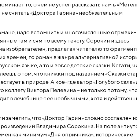
споминает то, о чем не успел рассказать нам в «Метел
 не считать «Доктора Гарина» необязательным
омане, надо вспомнить и многочисленные отрывки-
янные там и сям по всему тексту. Сорокин и здесь
ма изобретателен, предлагая читателю то фрагмент
их времен, то роман в жанре альтернативной истор
усском языке, а то и вовсе детские сказки. Кстати, ч
леешь о том, что книжки под названием «Сказки ст
ествует в природе. А кое-где автор «Голубого сала»
 коллегу Виктора Пелевина – не только потому, что
дит в лечебнице с ее необычными, хотя и действен
и заметить, что «Доктор Гарин» словно составлен и
произведений Владимира Сорокина. На поле антиу
ремен как минимум «Дня опричника», исторические