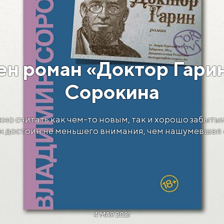
сен роман «Доктор Гари
Сорокина
о считать как чем-то новым, так и хорошо забытым
н достоин не меньшего внимания, чем нашумевшая 
4 МАЯ 2021