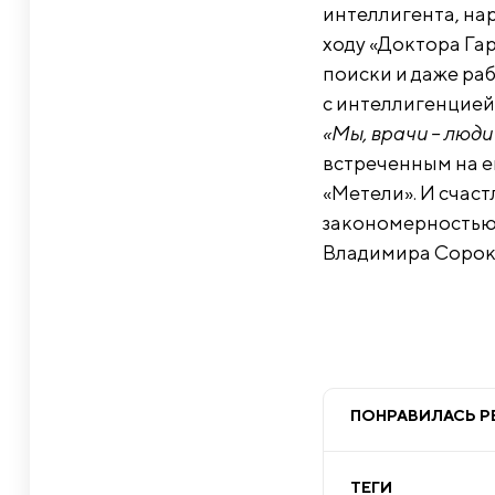
интеллигента, на
ходу «Доктора Гар
поиски и даже раб
с интеллигенцией 
«Мы, врачи – люди
встреченным на е
«Метели». И счас
закономерностью. 
Владимира Сороки
ПОНРАВИЛАСЬ Р
ТЕГИ