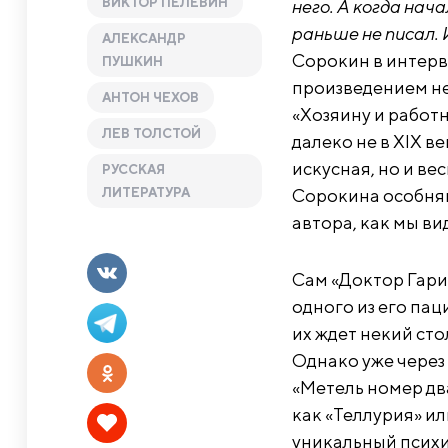
ВИКТОР ПЕЛЕВИН
него. А когда нач
раньше не писал. 
АЛЕКСАНДР
Сорокин в интерв
ПУШКИН
произведением не
АНТОН ЧЕХОВ
«Хозяину и работн
ЛЕВ ТОЛСТОЙ
далеко не в XIX в
искусная, но и ве
РУССКАЯ
ЛИТЕРАТУРА
Сорокина особняк
автора, как мы ви
Сам «Доктор Гарин
одного из его пац
их ждет некий сто
Однако уже через
«Метель номер дв
как «Теллурия» ил
уникальный психи