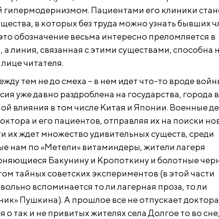
 гипермодернизмом. Пациентами его клиники стан
ущества, в которых без труда можно узнать бывших 
о это обозначение весьма интересно преломляется в
 а линия, связанная с этими существами, способна н
 лице читателя.
ду тем не до смеха – в нем идет что-то вроде войн
ссия уже давно раздроблена на государства, города в
ной влияния в том числе Китая и Японии. Военные д
октора и его пациентов, отправляя их на поиски но
ти их ждет множество удивительных существ, среди
ые нам по «Метели» витаминдеры, жители лагеря
оняющиеся Бакунину и Кропоткину и болотные чер
том тайных советских экспериментов (в этой части
вольно вспоминается то ли лагерная проза, то ли
ник» Пушкина). А прошлое все не отпускает доктора
 о так и не привитых жителях села Долгое то во сне,