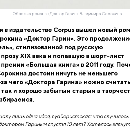
Обложка романа «Доктор Гарин» Владимира Сорокина
я в издательстве Corpus вышел новый ро
рокина «Доктор Гарин». Это продолжени
ль», стилизованной под русскую
прозу XIX века и попавшую в шорт-лист
премии «Большая книга» в 2011 году. Поч
орокина достоин ничуть не меньшего
-за чего «Доктора Гарина» можно считать
 так и хорошо забытым старым в творчес
азбираемся.
чалу лишь одна идея, вуайеристская: что случилось 
доктором Гариным спустя 10 лет? Хотелось глянут