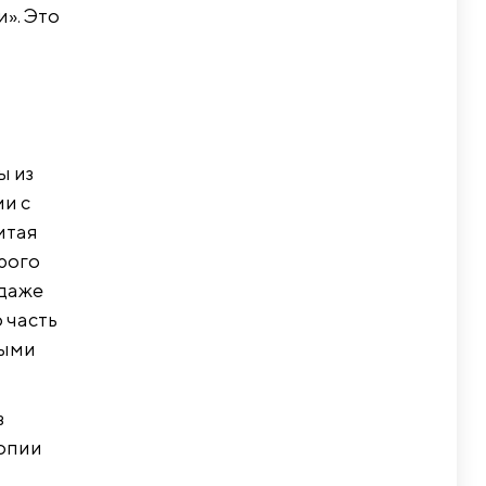
и». Это
ы из
ии с
итая
арого
 даже
 часть
ными
з
топии