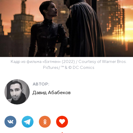
Кадр из фильма «Бэтмен» (2022) / Courtesy of Warner Bros.
Pictures/ ™ & © DC Comics
АВТОР:
Давид Абабеков