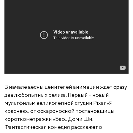
В начале весны ценителей анимации ждет сразу
два любопытных релиза. Первый – новый
мультфильм великолепной студии Pixar «Я
краснею» от оскароносной постановщицы
короткометражки «Бао» Доми Ши.
Фантастическая комедия расскажет о