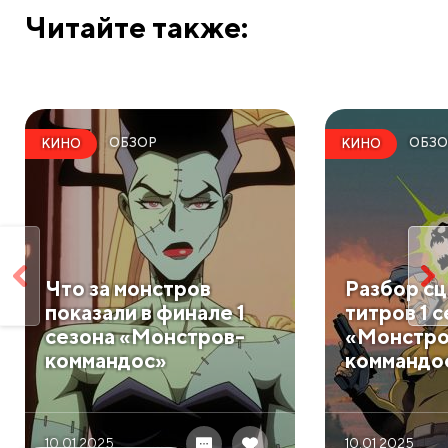
Читайте также:
ОБЗОР
ОБЗО
КИНО
КИНО
​Что за монстров
Разбор с
показали в финале 1
титров 1 
сезона «Монстров-
«Монстро
коммандос»
коммандо
10.01 2025
10.01 2025