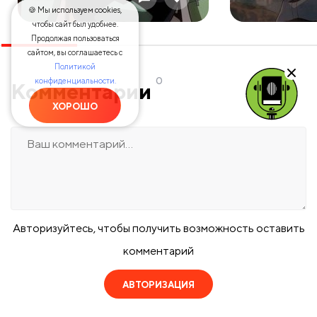
🍪 Мы используем cookies,
чтобы сайт был удобнее.
Продолжая пользоваться
сайтом, вы соглашаетесь с
Политикой
0
конфиденциальности.
Комментарии
ХОРОШО
Авторизуйтесь, чтобы получить возможность оставить
комментарий
АВТОРИЗАЦИЯ