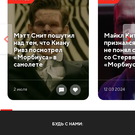
Мэтт Смит пошутил
Майкл Ки
над тем, что Киану
признался
Ривз посмотрел
не понял 
«Морбиуса» в
со Стервя
самолете
«Морбиу
2 июля
12.03 2024
БУДЬ С НАМИ: