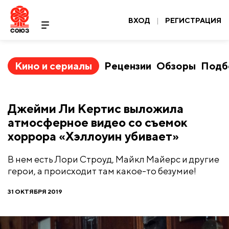
ВХОД
|
РЕГИСТРАЦИЯ
Кино и сериалы
Рецензии
Обзоры
Подб
Джейми Ли Кертис выложила
атмосферное видео со съемок
хоррора «Хэллоуин убивает»
В нем есть Лори Строуд, Майкл Майерс и другие
герои, а происходит там какое-то безумие!
31 ОКТЯБРЯ 2019