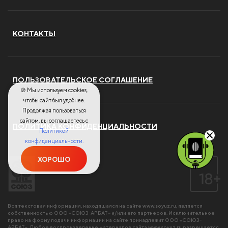
КОНТАКТЫ
ПОЛЬЗОВАТЕЛЬСКОЕ СОГЛАШЕНИЕ
🍪 Мы используем cookies,
чтобы сайт был удобнее.
Продолжая пользоваться
сайтом, вы соглашаетесь с
ПОЛИТИКА КОНФИДЕНЦИАЛЬНОСТИ
Политикой
конфиденциальности.
ХОРОШО
Вся текстовая информация, находящаяся на сайте
www.soyuz.ru
, является
собственностью ООО «СОЮЗ-АРБАТ» и/или его партнеров. Исключительное
право на форму подачи информации на сайте принадлежит ООО «СОЮЗ-
АРБАТ». Любое воспроизведение материалов сайта
www.soyuz.ru
разрешается