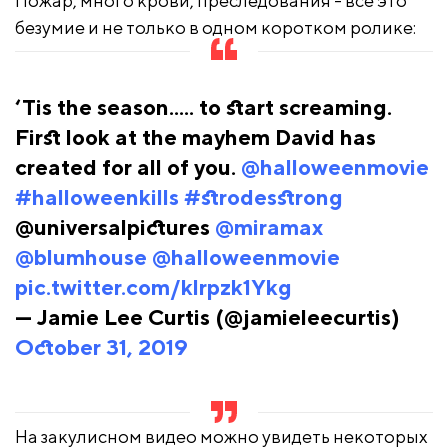
Пожар, много крови, преследования - все это
безумие и не только в одном коротком ролике:
‘Tis the season..... to start screaming.
First look at the mayhem David has
created for all of you.
@halloweenmovie
#halloweenkills
#strodesstrong
@universalpictures
@miramax
@blumhouse
@halloweenmovie
pic.twitter.com/klrpzk1Ykg
— Jamie Lee Curtis (@jamieleecurtis)
October 31, 2019
На закулисном видео можно увидеть некоторых