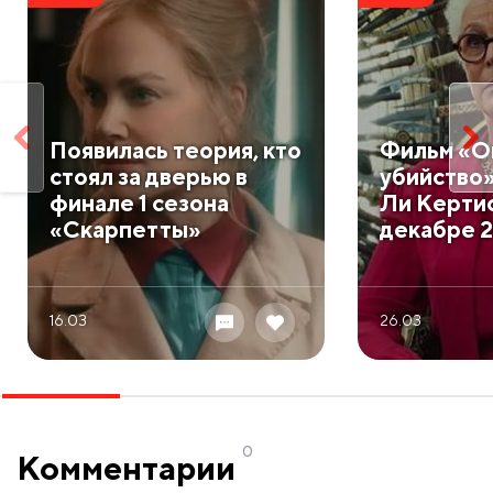
Появилась теория, кто
Фильм «О
стоял за дверью в
убийство
финале 1 сезона
Ли Кертис
«Скарпетты»
декабре 2
16.03
26.03
0
Комментарии