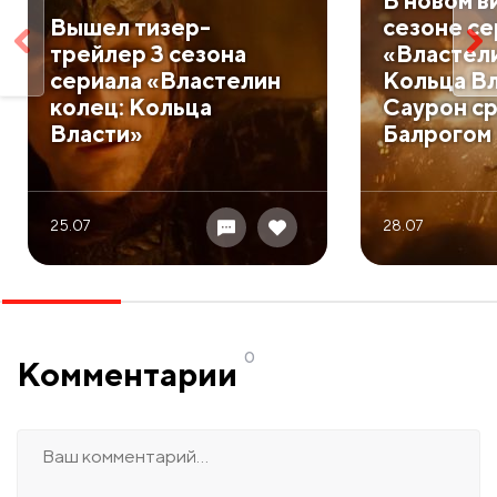
В новом в
Вышел тизер-
сезоне се
трейлер 3 сезона
«Властели
сериала «Властелин
Кольца В
колец: Кольца
Саурон ср
Власти»
Балрогом
25.07
28.07
0
Комментарии