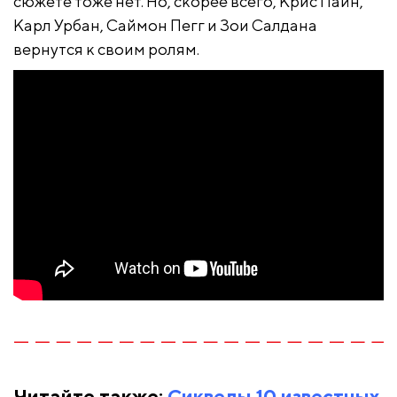
сюжете тоже нет. Но, скорее всего, Крис Пайн,
Карл Урбан, Саймон Пегг и Зои Салдана
вернутся к своим ролям.
Читайте также:
Сиквелы 10 известных