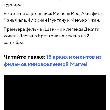
турнире.
В картине еще снялись Мишель Йео, Аквафина,
Чэнь Фала, Флориан Мунтяну и Мэнъэр Чжан.
Премьера фильма «Шан-Чи и легенда Десяти
колец» Дестина Креттона намечена на 2
сентября.
Читайте также:
15 ярких моментов из
фильмов киновселенной Marvel