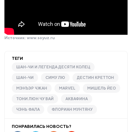
Источник:
www.soyuz.ru
ТЕГИ
ШАН-ЧИ И ЛЕГЕНДА ДЕСЯТИ КОЛЕЦ
ШАН-ЧИ
СИМУ ЛЮ
ДЕСТИН КРЕТТОН
МЭНЪЭР ЧЖАН
MARVEL
МИШЕЛЬ ЙЕО
ТОНИ ЛЮН ЧУ ВАЙ
АКВАФИНА
ЧЭНЬ ФАЛА
ФЛОРИАН МУНТЯНУ
ПОНРАВИЛАСЬ НОВОСТЬ?