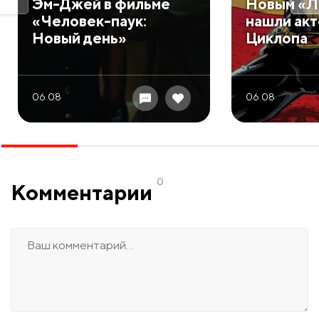
Эм-Джей в фильме
Новым «Л
«Человек-паук:
нашли акт
Новый день»
Циклопа
06.08
06.08
0
Комментарии