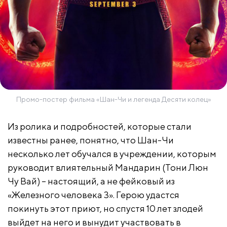
Промо-постер фильма «Шан-Чи и легенда Десяти колец»
Из ролика и подробностей, которые стали
известны ранее, понятно, что Шан-Чи
несколько лет обучался в учреждении, которым
руководит влиятельный Мандарин (Тони Люн
Чу Вай) – настоящий, а не фейковый из
«Железного человека 3». Герою удастся
покинуть этот приют, но спустя 10 лет злодей
выйдет на него и вынудит участвовать в