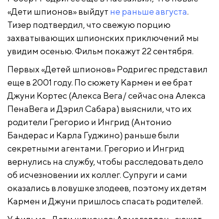
«Дети шпионов» выйдут
не раньше августа
.
Тизер подтвердил, что свежую порцию
захватывающих шпионских приключений мы
увидим осенью. Фильм покажут 22 сентября.
Первых «Детей шпионов» Родригес представил
еще в 2001 году. По сюжету Кармен и ее брат
Джуни Кортес (Алекса Вега/ сейчас она Алекса
ПенаВега и Дэрил Сабара) выяснили, что их
родители Грегорио и Ингрид (Антонио
Бандерас и Карла Гуджино) раньше были
секретными агентами. Грегорио и Ингрид
вернулись на службу, чтобы расследовать дело
об исчезновении их коллег. Супруги и сами
оказались в ловушке злодеев, поэтому их детям
Кармен и Джуни пришлось спасать родителей.