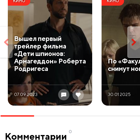
КИНО
КИНО
Вышел первый
трейлер фильма
«Дети шпионов:
Армагеддон» Роберта
По «Факу
Родригеса
снимут но
07.09 2023
30.01 2025
0
Комментарии