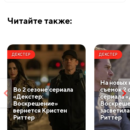
Читайте также:
ДЕКСТЕР
ДЕКСТЕР
На новых 
Во 2 сезоне сериала
съемок 2 
«Декстер:
сериала «
Воскрешение»
Воскреш
вернется Кристен
засветила
Риттер
Риттер