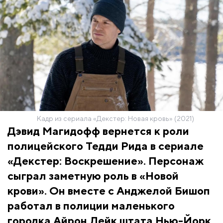
Кадр из сериала «Декстер: Новая кровь» (2021)
Дэвид Магидофф вернется к роли
полицейского Тедди Рида в сериале
«Декстер: Воскрешение». Персонаж
сыграл заметную роль в «Новой
крови». Он вместе с Анджелой Бишоп
работал в полиции маленького
городка Айрон Лейк штата Нью-Йорк.