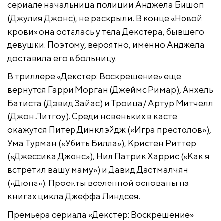
сериале начальница полиции Анджела Бишоп
(Джулия Джонс), не раскрыли. В конце «Новой
крови» она осталась у тела Декстера, бывшего
девушки. Поэтому, вероятно, именно Анджела
доставила его в больницу.
В триллере «Декстер: Воскрешение» еще
вернутся Гарри Морган (Джеймс Римар), Анхель
Батиста (Дэвид Зайас) и Троица/ Артур Митчелл
(Джон Литгоу). Среди новеньких в касте
окажутся Питер Динклэйдж («Игра престолов»),
Ума Турман («Убить Билла»), Кристен Риттер
(«Джессика Джонс»), Нил Патрик Харрис («Как я
встретил вашу маму») и Давид Дастмалчян
(«Дюна»). Проекты вселенной основаны на
книгах цикла Джеффа Линдсея.
Премьера сериала «Декстер: Воскрешение»