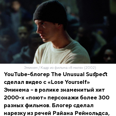
Эминем / Кадр из фильма «8 миля» (2002)
YouTube-блогер The Unusual Suspect
сделал видео с «Lose Yourself»
Эминема – в ролике знаменитый хит
2000-х «поют» персонажи более 300
разных фильмов. Блогер сделал
нарезку из речей Райана Рейнольдса,