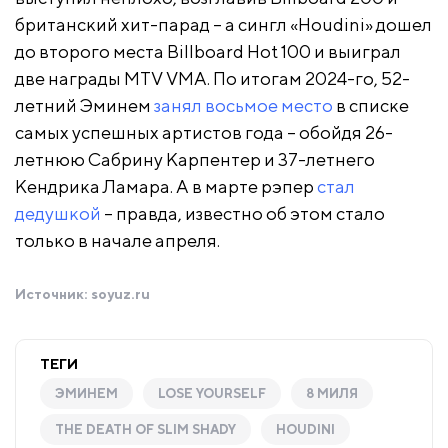
британский хит-парад – а сингл «Houdini» дошел
до второго места Billboard Hot 100 и выиграл
две награды MTV VMA. По итогам 2024-го, 52-
летний Эминем
занял восьмое место
в списке
самых успешных артистов года – обойдя 26-
летнюю Сабрину Карпентер и 37-летнего
Кендрика Ламара. А в марте рэпер
стал
дедушкой
– правда, известно об этом стало
только в начале апреля.
Источник:
soyuz.ru
ТЕГИ
ЭМИНЕМ
LOSE YOURSELF
8 МИЛЯ
THE DEATH OF SLIM SHADY
HOUDINI