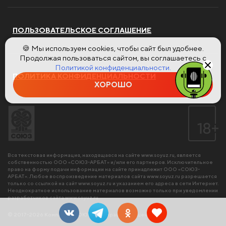
ПОЛЬЗОВАТЕЛЬСКОЕ СОГЛАШЕНИЕ
🍪 Мы используем cookies, чтобы сайт был удобнее.
Продолжая пользоваться сайтом, вы соглашаетесь с
Политикой конфиденциальности.
ПОЛИТИКА КОНФИДЕНЦИАЛЬНОСТИ
ХОРОШО
Вся текстовая информация, находящаяся на сайте
www.soyuz.ru
, является
собственностью ООО «СОЮЗ-АРБАТ» и/или его партнеров. Исключительное
право на форму подачи информации на сайте принадлежит ООО «СОЮЗ-
АРБАТ». Любое воспроизведение материалов сайта
www.soyuz.ru
разрешается
только со ссылкой на сайт
www.soyuz.ru
и указанием его адреса в сети Интернет.
Неоднократное использование материалов возможно только при уведомлении
разработчиков сайта
www.soyuz.ru
.
© 2017-2026 Компания «СОЮЗ». Все права защищены.