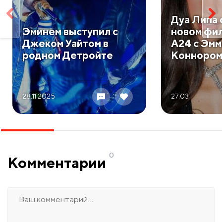
Дуа Липа 
Эминем выступил с
новом фи
Джеком Уайтом в
A24 с Эмм
родном Детройте
Коннором
28.11 2025
27.03
0
Комментарии