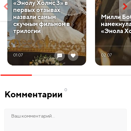
«Энолу Холмс 3» в
первых отзывах
назвали самым
Милли Бо
скучным фильмом в
намекнула
трилогии
«Энола Х
01.07
02.07
0
Комментарии