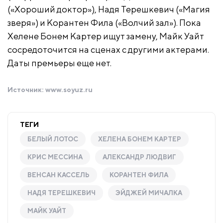
(«Хороший доктор»), Надя Терешкевич («Магия
зверя») и Корантен Фила («Волчий зал»). Пока
Хелене Бонем Картер ищут замену, Майк Уайт
сосредоточится на сценах с другими актерами.
Даты премьеры еще нет.
Источник:
www.soyuz.ru
ТЕГИ
БЕЛЫЙ ЛОТОС
ХЕЛЕНА БОНЕМ КАРТЕР
КРИС МЕССИНА
АЛЕКСАНДР ЛЮДВИГ
ВЕНСАН КАССЕЛЬ
КОРАНТЕН ФИЛА
НАДЯ ТЕРЕШКЕВИЧ
ЭЙДЖЕЙ МИЧАЛКА
МАЙК УАЙТ