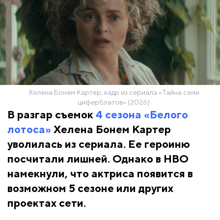
Хелена Бонем Картер, кадр из сериала «Тайна семи
циферблатов» (2026)
В разгар съемок
4 сезона «Белого
лотоса»
Хелена Бонем Картер
уволилась из сериала. Ее героиню
посчитали лишней. Однако в HBO
намекнули, что актриса появится в
возможном 5 сезоне или других
проектах сети.