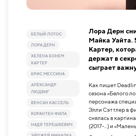
Лора Дерн сни
БЕЛЫЙ ЛОТОС
Майка Уайта. 
ЛОРА ДЕРН
Картер, котор
ХЕЛЕНА БОНЕМ
держат в секр
КАРТЕР
сыграет важну
КРИС МЕССИНА
Как пишет Deadli
АЛЕКСАНДР
ЛЮДВИГ
сезона «Белого л
персонажа специа
ВЕНСАН КАССЕЛЬ
Элли Сэттлер в ф
КОРАНТЕН ФИЛА
снялась в картина
НАДЯ ТЕРЕШКЕВИЧ
(2017-...) и «Мале
ЭЙДЖЕЙ МИЧАЛКА