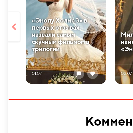
«Энолу Холмс 3» в
первых отзывах
назвали самым
Мил
скучным фильмом в
нам
трилогии
«Эн
01.07
02.07
Коммен