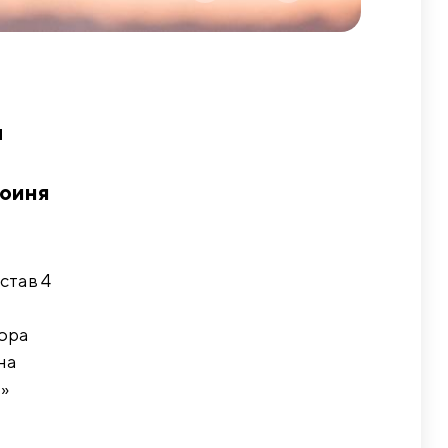
м
н
роиня
став 4
тора
на
»