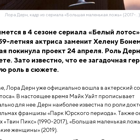
Лора Дерн, кадр из сериала «Большая маленькая ложь» (2017-...)
мется в 4 сезоне сериала «Белый лотос»
59-летняя актриса заменит Хелену Боне
ая покинула проект 24 апреля. Роль Дер
ете. Зато известно, что ее загадочная ге
ю роль в сюжете.
ne, Лора Дерн уже официально вошла в актерский со
отоса». В настоящее время Майк Уайт прописывает
льно для нее. Дерн наиболее известна по роли док
ильмах франшизы «Парк Юрского периода». Также о
х «Твин Пикс» (1990-2017), «Большая маленькая ложь
нькие женщины» (2019).