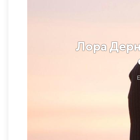
Лора Дерн
Е