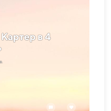
Картер в 4
»
е.