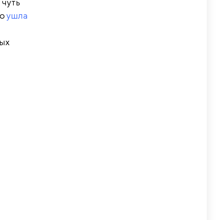
 чуть
но
ушла
ных