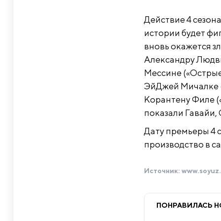
Действие 4 сезона
истории будет фи
вновь окажется з
Александру Людви
Мессине («Острые
ЭйДжей Мичалке (
Корантену Филе («
показали Гавайи,
Дату премьеры 4 с
производство в са
Источник:
www.soyuz.
ПОНРАВИЛАСЬ 