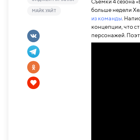
Съемки 4 сезона 
больше недели Хе
МАЙК УАЙТ
из команды
. Напи
концепции, что ст
персонажей. Поэт