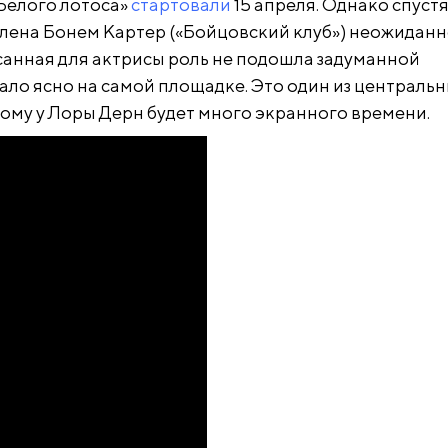
«Белого лотоса»
стартовали
15 апреля. Однако спустя
лена Бонем Картер («Бойцовский клуб») неожидан
санная для актрисы роль не подошла задуманной
ало ясно на самой площадке. Это один из централь
ому у Лоры Дерн будет много экранного времени.