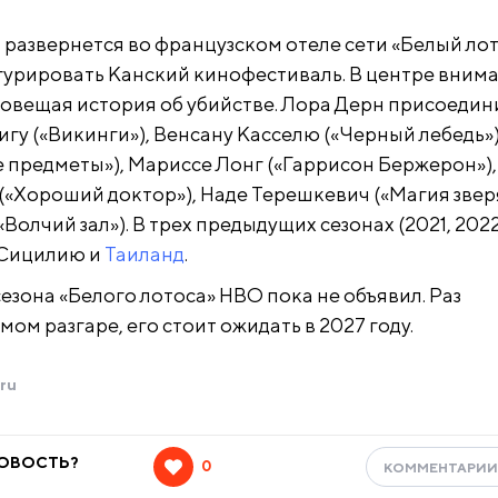
 развернется во французском отеле сети «Белый лот
гурировать Канский кинофестиваль. В центре вним
ловещая история об убийстве. Лора Дерн присоедин
гу («Викинги»), Венсану Касселю («Черный лебедь»)
 предметы»), Мариссе Лонг («Гаррисон Бержерон»),
«Хороший доктор»), Наде Терешкевич («Магия зверя
Волчий зал»). В трех предыдущих сезонах (2021, 2022
 Сицилию и
Таиланд
.
езона «Белого лотоса» HBO пока не объявил. Раз
мом разгаре, его стоит ожидать в 2027 году.
ru
НОВОСТЬ?
0
КОММЕНТАРИ