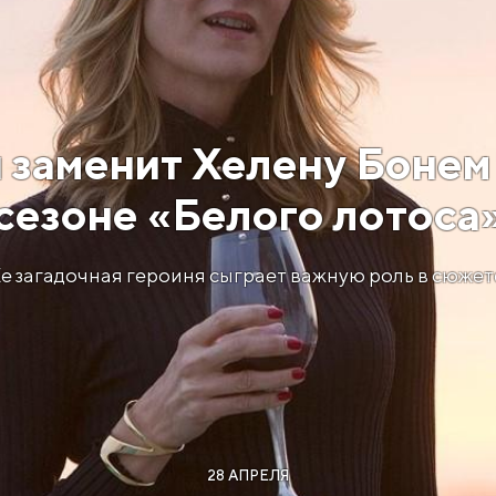
 заменит Хелену Бонем 
сезоне «Белого лотоса
е загадочная героиня сыграет важную роль в сюжет
28 АПРЕЛЯ