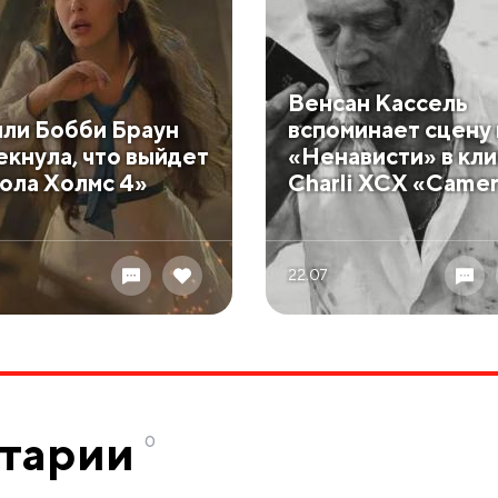
Венсан Кассель
ли Бобби Браун
вспоминает сцену 
екнула, что выйдет
«Ненависти» в кл
ола Холмс 4»
Charli XCX «Came
22.07
тарии
0