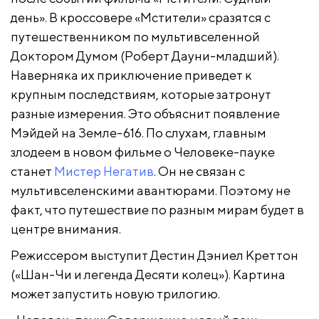
день». В кроссовере «Мстители» сразятся с
путешественником по мультивселенной
Доктором Думом (Роберт Дауни-младший).
Наверняка их приключение приведет к
крупным последствиям, которые затронут
разные измерения. Это объяснит появление
Мэйдей на Земле-616. По слухам, главным
злодеем в новом фильме о Человеке-пауке
станет
Мистер Негатив
. Он не связан с
мультивселенскими авантюрами. Поэтому не
факт, что путешествие по разным мирам будет в
центре внимания.
Режиссером выступит Дестин Дэниел Креттон
(«Шан-Чи и легенда Десяти колец»). Картина
может запустить новую трилогию.