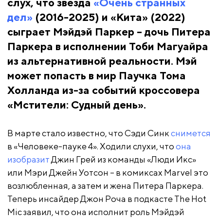
слух, что звезда
«Очень странных
дел»
(2016-2025) и «Кита» (2022)
сыграет Мэйдэй Паркер – дочь Питера
Паркера в исполнении Тоби Магуайра
из альтернативной реальности. Мэй
может попасть в мир Паучка Тома
Холланда из-за событий кроссовера
«Мстители: Судный день».
В марте стало известно, что Сэди Синк
снимется
в «Человеке-пауке 4». Ходили слухи, что
она
изобразит
Джин Грей из команды «Люди Икс»
или Мэри Джейн Уотсон – в комиксах Marvel это
возлюбленная, а затем и жена Питера Паркера.
Теперь инсайдер Джон Роча в подкасте The Hot
Mic заявил, что она исполнит роль Мэйдэй