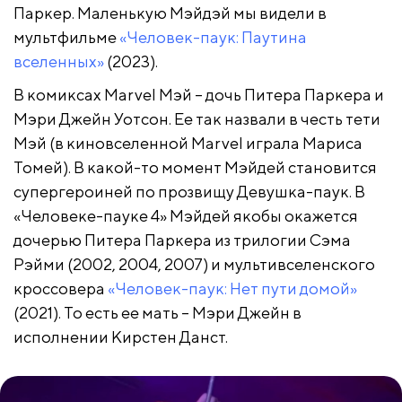
Паркер. Маленькую Мэйдэй мы видели в
мультфильме
«Человек-паук: Паутина
вселенных»
(2023).
В комиксах Marvel Мэй – дочь Питера Паркера и
Мэри Джейн Уотсон. Ее так назвали в честь тети
Мэй (в киновселенной Marvel играла Мариса
Томей). В какой-то момент Мэйдей становится
супергероиней по прозвищу Девушка-паук. В
«Человеке-пауке 4» Мэйдей якобы окажется
дочерью Питера Паркера из трилогии Сэма
Рэйми (2002, 2004, 2007) и мультивселенского
кроссовера
«Человек-паук: Нет пути домой»
(2021). То есть ее мать – Мэри Джейн в
исполнении Кирстен Данст.