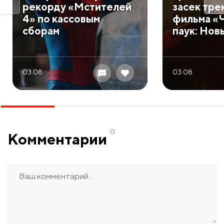
рекорду «Мстителей
засек тре
4» по кассовым
фильма «
сборам
паук: Нов
03.08
03.08
0
Комментарии