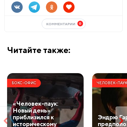
0
КОММЕНТАРИИ
Читайте также:
БОКС-ОФИС
ЧЕЛОВЕК-ПАУ
«Человек-паук:
Новый день»
приблизился к
Эндрю Га
историческому
предполо