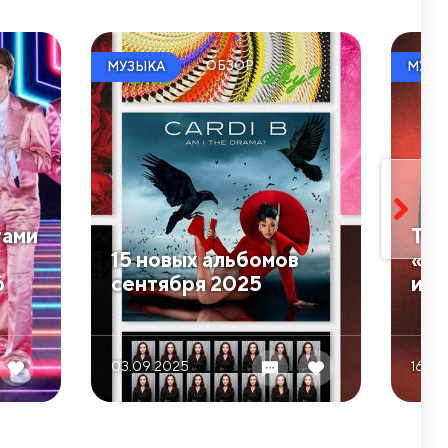
ОБЗОР
МУЗЫКА
МУЗЫ
тами
Twe
​15 новых альбомов
«Br
6
сентября 2025
ист
03.09 2025
16.09