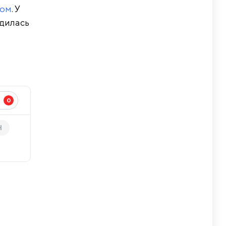
цом
. У
одилась
0
И
H