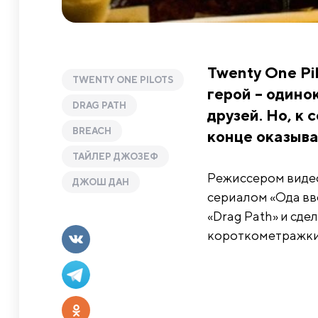
Twenty One Pi
TWENTY ONE PILOTS
герой – одино
DRAG PATH
друзей. Но, к
BREACH
конце оказыва
ТАЙЛЕР ДЖОЗЕФ
Режиссером видео
ДЖОШ ДАН
сериалом «Ода вв
«Drag Path» и сде
короткометражки «