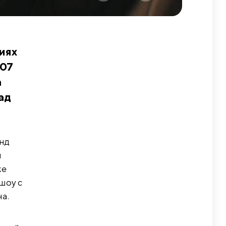
иях
007
а
ад
нд
и
ке
шоу с
а.