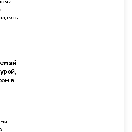
одный
и
щадке в
уемый
гурой,
ком в
ами
ox