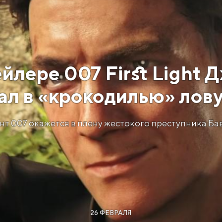
йлере 007 First Light
ал в «крокодилью» лов
нт 007 окажется в плену жестокого преступника Ба
26 ФЕВРАЛЯ