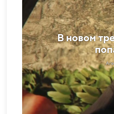
В новом тре
поп
Аге