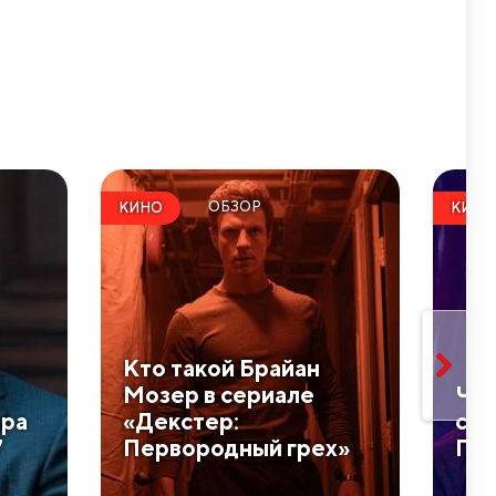
ОБЗОР
КИНО
КИНО
​Кто такой Брайан
Мозер в сериале
Что
ера
«Декстер:
сер
7
Первородный грех»
Пер