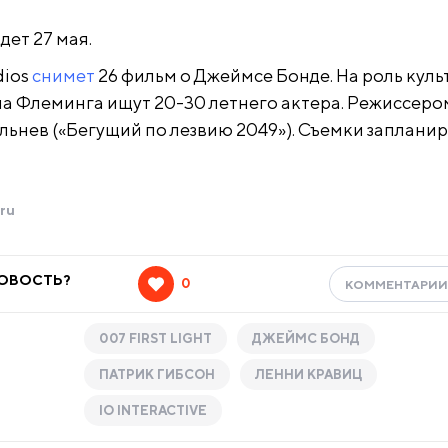
йдет 27 мая.
dios
снимет
26 фильм о Джеймсе Бонде. На роль куль
на Флеминга ищут 20-30 летнего актера. Режиссеро
льнев («Бегущий по лезвию 2049»). Съемки заплани
ru
НОВОСТЬ?
0
КОММЕНТАРИ
007 FIRST LIGHT
ДЖЕЙМС БОНД
ПАТРИК ГИБСОН
ЛЕННИ КРАВИЦ
IO INTERACTIVE