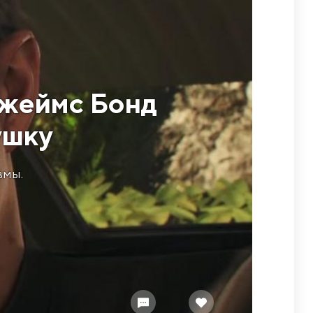
 Джеймс Бонд
ушку
вмы.