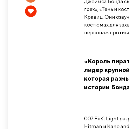
Джеймса Бонда сы
грех», «Тень и ко
Кравиц. Они озву
костюмах для зах
персонаж против
«Король пира
лидер крупной 
которая размы
истории Бонд
007 First Light р
Hitman и Kane and 