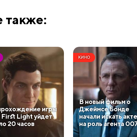
 также:
КИНО
В новый фильм о
прохождение игры
Джеймсе Бонде
First Light уйдет
начали искать акт
ло 20 часов
на роль агента 00