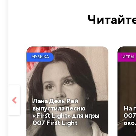
Читайте
МУЗЫКА
ИГРЫ
Лана Дель Рей
выпустила песню
На 
«First Light» для игры
007 
007 First Light
око