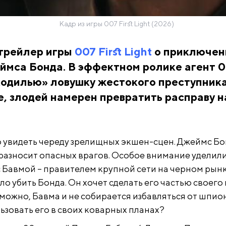
Кадр из игры 007 First Light (2026)
трейлер игры
007 First Light
о приключен
ймса Бонда. В эффектном ролике агент 
кодилью» ловушку жестокого преступник
е, злодей намерен превратить расправу н
 увидеть череду зрелищных экшен-сцен. Джеймс Бо
и разносит опасных врагов. Особое внимание уделил
с Бавмой – правителем крупной сети на черном рын
о убить Бонда. Он хочет сделать его частью своего 
можно, Бавма и не собирается избавляться от шпион
ьзовать его в своих коварных планах?