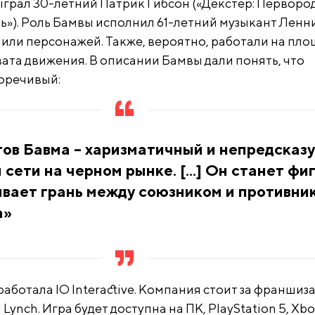
грал 30-летний Патрик Гибсон («Декстер: Первор
сть»). Роль Бамвы исполнил 61-летний музыкант Ленн
чили персонажей. Также, вероятно, работали на пло
вата движения. В описании Бамвы дали понять, что
оречивый:
тов Бавма – харизматичный и непредсказ
сети на черном рынке. [...] Он станет фи
вает грань между союзником и противни
а»
азработала IO Interactive. Компания стоит за франшиз
Lynch. Игра будет доступна на ПК, PlayStation 5, Xb