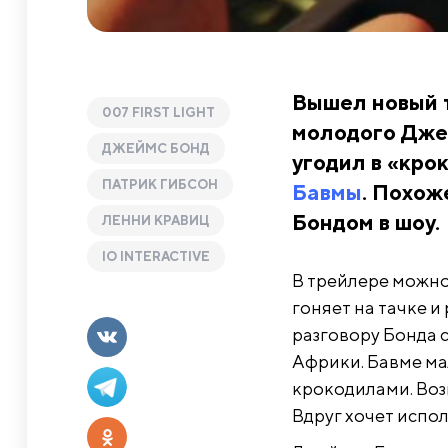
Вышел новый 
007 FIRST LIGHT
молодого Дже
ДЖЕЙМС БОНД
угодил в «кро
ПАТРИК ГИБСОН
Бавмы
. Похож
Бондом в шоу.
ЛЕННИ КРАВИЦ
IO INTERACTIVE
В трейлере можно
гоняет на тачке 
разговору Бонда 
Африки. Бавме мал
крокодилами. Воз
Вдруг хочет испол