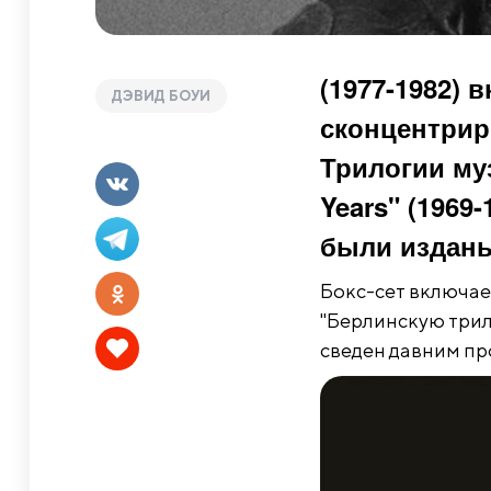
(1977-1982) 
ДЭВИД БОУИ
сконцентрир
Трилогии му
Years" (1969-
были изданы 
Бокс-сет включае
"Берлинскую трило
сведен давним пр