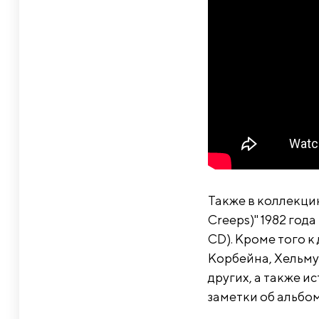
Также в коллекцию
Creeps)" 1982 год
CD). Кроме того 
Корбейна, Хельму
других, а также и
заметки об альбом