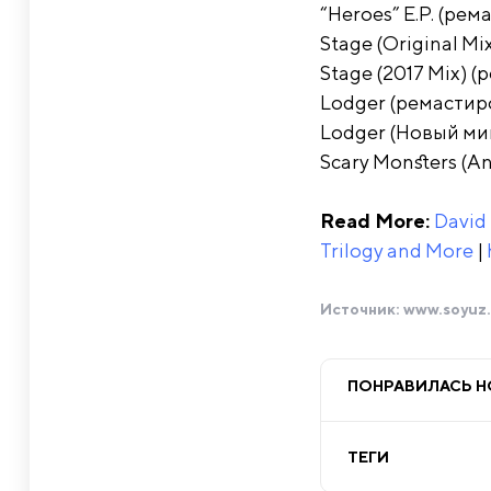
“Heroes” E.P. (ре
Stage (Original M
Stage (2017 Mix) 
Lodger (ремастир
Lodger (Новый мик
Scary Monsters (An
Read More:
David 
Trilogy and More
|
Источник:
www.soyuz.
ПОНРАВИЛАСЬ 
ТЕГИ