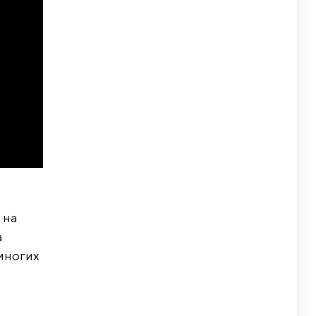
 на
а
многих