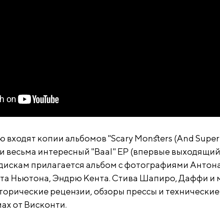
 входят копии альбомов "Scary Monsters (And Super
а и весьма интересный "Baal" EP (впервые выходящий
к дискам прилагается альбом с фотографиями Антон
та Ньютона, Эндрю Кента. Стива Шапиро, Даффи и 
сторические рецензии, обзоры прессы и технические
ах от Висконти.