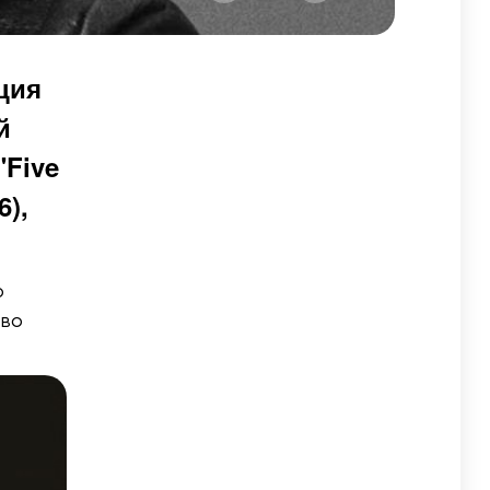
кция
й
"Five
6),
ю
ово