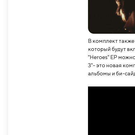
В комплект также 
который будут вк
"Heroes" EP можно
3"- это новая ко
альбомы и би-сайд