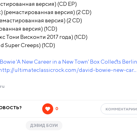
мастированная версия) (CD EP)
ix) (ремастированная версия) (2 CD)
(ремастированная версия) (2 CD)
ованная версия) (1CD)
с Тони Висконти 2017 года) (1CD)
d Super Creeps) (1CD)
Bowie 'A New Career in a New Town' Box Collects Berli
http://ultimateclassicrock.com/david-bowie-new-car...
ru
НОВОСТЬ?
0
КОММЕНТАРИ
ДЭВИД БОУИ