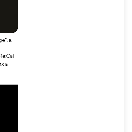
e", в
е
e:Call
х в