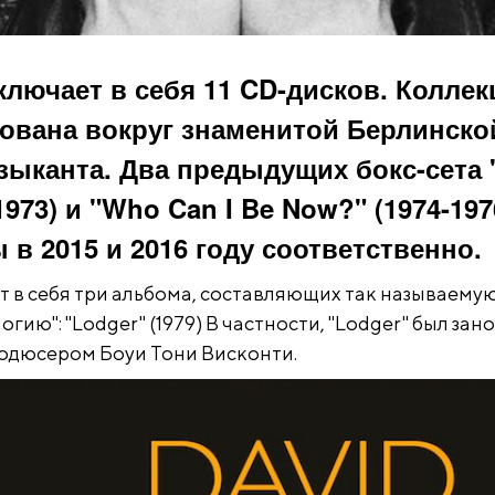
включает в себя 11 CD-дисков. Колле
ована вокруг знаменитой Берлинско
зыканта. Два предыдущих бокс-сета 
1973) и "Who Can I Be Now?" (1974-197
в 2015 и 2016 году соответственно.
т в себя три альбома, составляющих так называему
гию": "Lodger" (1979) В частности, "Lodger" был зан
одюсером Боуи Тони Висконти.