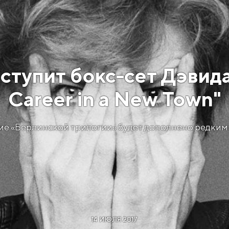
ступит бокс-сет Дэвид
Career in a New Town"
е «Берлинской трилогии» будет дополнено редким
14 ИЮЛЯ 2017