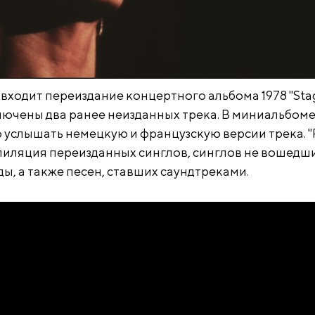
входит переиздание концертного альбома 1978 "Stag
лючены два ранее неизданных трека. В миниальбом
 услышать немецкую и французскую версии трека. "R
мпиляция переизданных синглов, синглов не вошедши
ы, а также песен, ставших саундтреками.