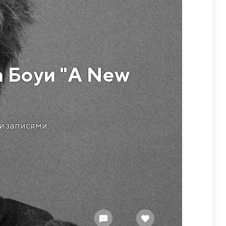
а Боуи "A New
и записями.