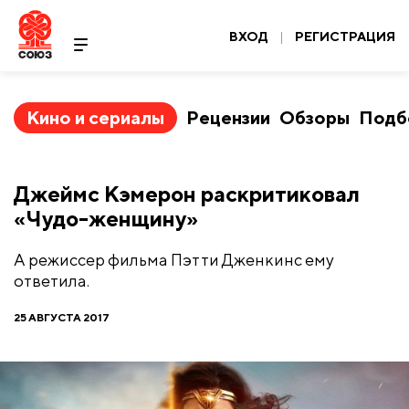
ВХОД
|
РЕГИСТРАЦИЯ
Кино и сериалы
Рецензии
Обзоры
Подб
Джеймс Кэмерон раскритиковал
«Чудо-женщину»
А режиссер фильма Пэтти Дженкинс ему
ответила.
25 АВГУСТА 2017