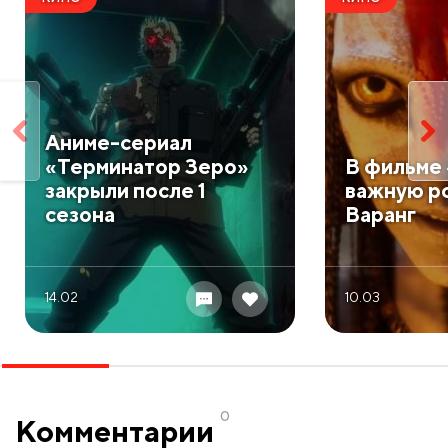
Аниме-сериал
«Терминатор Зеро»
В фильме 
закрыли после 1
важную р
сезона
Варанг
14.02
10.03
0
Комментарии