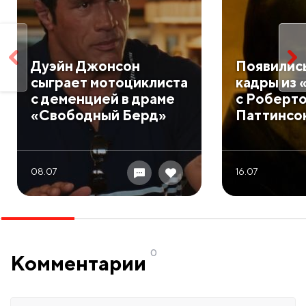
Дуэйн Джонсон
Появилис
сыграет мотоциклиста
кадры из 
с деменцией в драме
с Роберт
«Свободный Берд»
Паттинсо
08.07
16.07
0
Комментарии