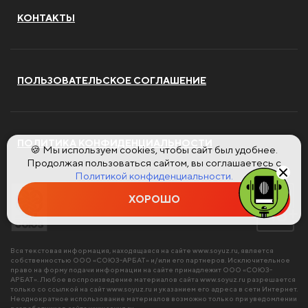
КОНТАКТЫ
ПОЛЬЗОВАТЕЛЬСКОЕ СОГЛАШЕНИЕ
ПОЛИТИКА КОНФИДЕНЦИАЛЬНОСТИ
🍪 Мы используем cookies, чтобы сайт был удобнее.
Продолжая пользоваться сайтом, вы соглашаетесь с
Политикой конфиденциальности.
ХОРОШО
Вся текстовая информация, находящаяся на сайте
www.soyuz.ru
, является
собственностью ООО «СОЮЗ-АРБАТ» и/или его партнеров. Исключительное
право на форму подачи информации на сайте принадлежит ООО «СОЮЗ-
АРБАТ». Любое воспроизведение материалов сайта
www.soyuz.ru
разрешается
только со ссылкой на сайт
www.soyuz.ru
и указанием его адреса в сети Интернет.
Неоднократное использование материалов возможно только при уведомлении
разработчиков сайта
www.soyuz.ru
.