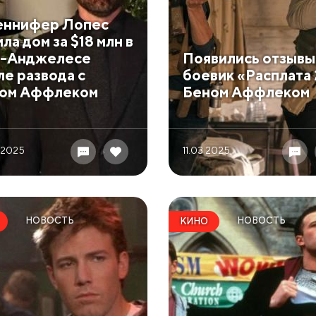
ннифер Лопес
ла дом за $18 млн в
-Анджелесе
Появились отзывы
ле развода с
боевик «Расплата 
ом Аффлеком
Беном Аффлеком
 2025
11.03 2025
НОВОСТЬ
НОВОСТЬ
КИНО