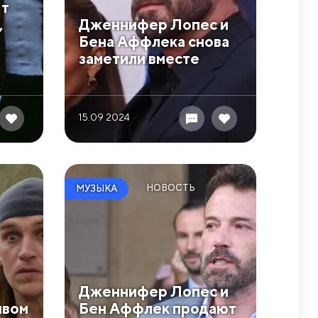
тт
,
Дженнифер Лопес и
Бена Аффлека снова
заметили вместе
15.09 2024
НОВОСТЬ
МУЗЫКА
Дженнифер Лопес и
ивом
Бен Аффлек продают