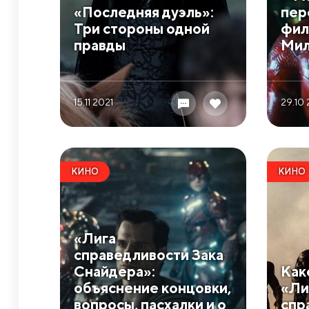
​«Последняя дуэль»:
пер
Три стороны одной
фил
правды
Мил
15.11 2021
29.10 
КИНО
КИНО
«Лига
справедливости Зака
Снайдера»:
​Ка
объяснение концовки,
«Ли
вопросы, пасхалки и о
спр