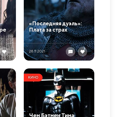
​«Последняя дуэль»:
ере
Плата за страх
28.11 2021
КИНО
​Чем Бэтмен Тима