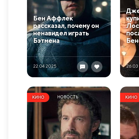
Дже
Бен Аффлек
купи
рассказал, почему он
Лос
ненавидел играть
пос
Бэтмена
Бен
22.04 2025
26.03
НОВОСТЬ
КИНО
КИНО