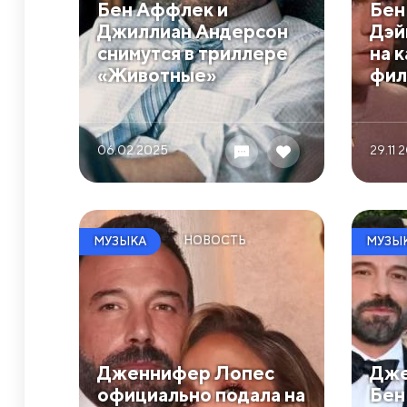
Бен Аффлек и
Бен
Джиллиан Андерсон
Дэй
снимутся в триллере
на 
«Животные»
фил
06.02 2025
29.11 
НОВОСТЬ
МУЗЫКА
МУЗЫ
Дженнифер Лопес
Дже
официально подала на
Бен