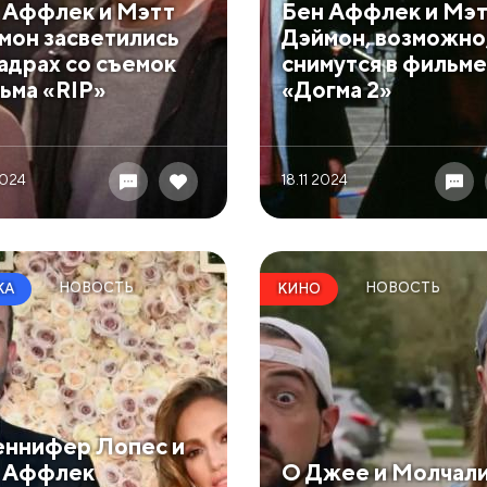
 Аффлек и Мэтт
Бен Аффлек и Мэ
мон засветились
Дэймон, возможно
кадрах со съемок
снимутся в фильме
ьма «RIP»
«Догма 2»
2024
18.11 2024
НОВОСТЬ
НОВОСТЬ
КА
КИНО
ннифер Лопес и
 Аффлек
О Джее и Молчал