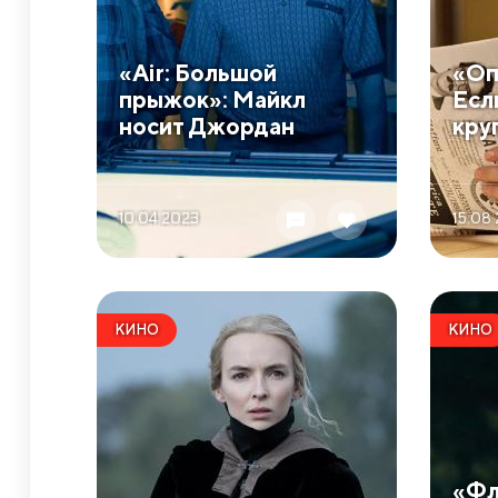
​«Air: Большой
​«О
прыжок»: Майкл
Если
носит Джордан
кру
10.04 2023
15.08
КИНО
КИНО
​«Ф