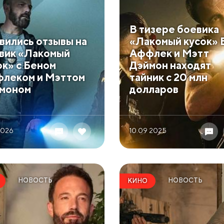
В тизере боевика
вились отзывы на
«Лакомый кусок» 
вик «Лакомый
Аффлек и Мэтт
ок» с Беном
Дэймон находят
леком и Мэттом
тайник с 20 млн
моном
долларов
2026
10.09 2025
НОВОСТЬ
НОВОСТЬ
КИНО