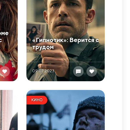
оме
с
​«Гипнотик»: Верится с
»
трудом
09.07 2023
КИНО