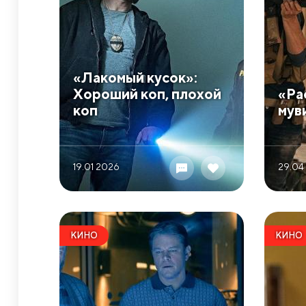
​«Лакомый кусок»:
Хороший коп, плохой
​«Р
коп
мув
19.01 2026
29.04
КИНО
КИНО