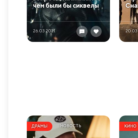
чем были бы сиквелы
Сна
26.03 2021
20.03
НОВОСТЬ
ДРАМЫ
КИНО