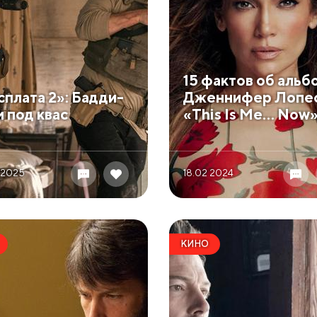
​15 фактов об альб
асплата 2»: Бадди-
Дженнифер Лопе
и под квас
«This Is Me… Now
 2025
18.02 2024
КИНО