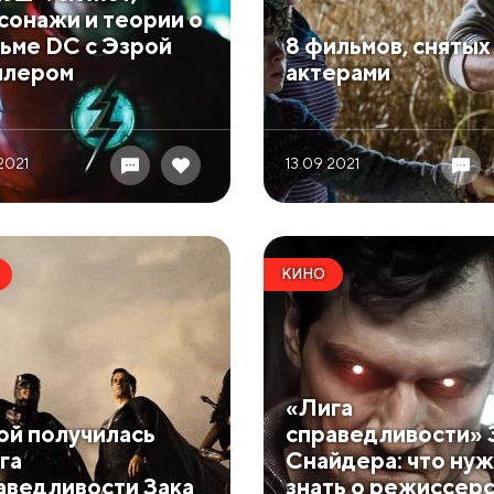
сонажи и теории о
ьме DC с Эзрой
​8 фильмов, снятых
лером
актерами
2021
13.09 2021
КИНО
​«Лига
кой получилась
справедливости» 
га
Снайдера: что ну
аведливости Зака
знать о режиссер