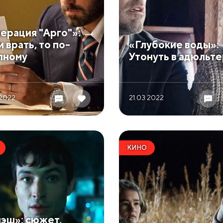
перация "Арго"»:
 врать, то по-
​«Глубокие воды»:
пному
Утонуть в адюльт
 2022
21.03 2022
КИНО
лэш»: сюжет,