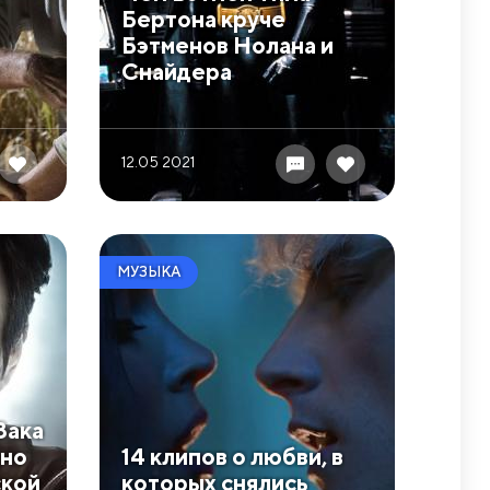
Бертона круче
Бэтменов Нолана и
Снайдера
12.05 2021
МУЗЫКА
Зака
жно
​14 клипов о любви, в
ской
которых снялись