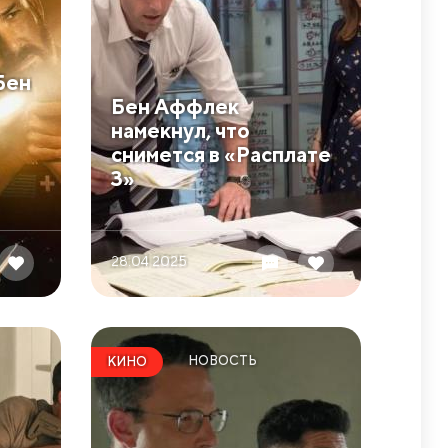
Бен
Бен Аффлек
намекнул, что
снимется в «Расплате
3»
28.04 2025
НОВОСТЬ
КИНО