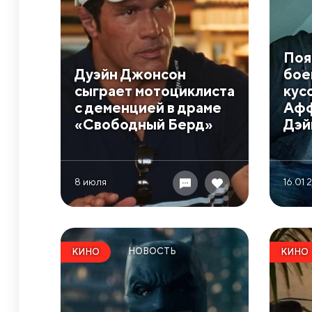
Поя
Дуэйн Джонсон
бое
сыграет мотоциклиста
кус
с деменцией в драме
Афф
«Свободный Берд»
Дэй
8 июля
16.01 
НОВОСТЬ
КИНО
КИНО