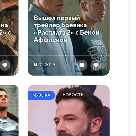
Вышел первый
 на
трейлер боевика
2» с
«Расплата 2» с Беном
Аффлеком
14.02 2025
НОВОСТЬ
МУЗЫКА