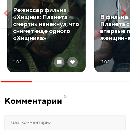
Режиссер фильма
«Хищник: Планета
В фильме
смерти» намекнул, что
Планета с
снимет еще одного
впервые 
«Хищника»
женщин-
11.02
17.02
0
Комментарии