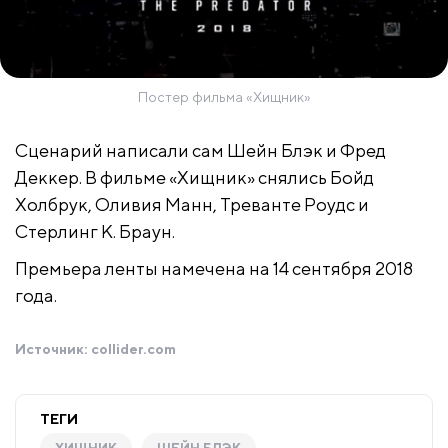
Постер фильма «Хищник»
Сценарий написали сам Шейн Блэк и Фред
Деккер. В фильме «Хищник» снялись Бойд
Холбрук, Оливия Манн, Треванте Роудс и
Стерлинг К. Браун.
Премьера ленты намечена на 14 сентября 2018
года.
Источник:
collider.com
ТЕГИ