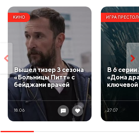
КИНО
ИГРА ПРЕСТО
Вышел тизер 3 сезона
В 6 серии
«Больницы Питт» с
«Дома дра
бейджами врачей
ключевой
18.06
27.07