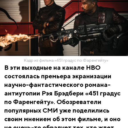
Кадр из фильма «451 градус по Фаренгейту»
В эти выходные на канале HBO
состоялась премьера экранизации
научно-фантастического романа-
антиутопии Рэя Брэдбери «451 градус
по Фаренгейту». Обозреватели
популярных СМИ уже поделились
своим мнением об этом фильме, и оно
не очень-то обрадует тех, кто ждет