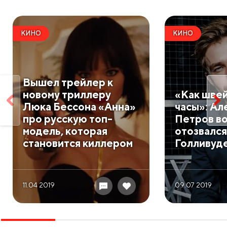
КИНО
КИНО
Вышел трейлер к
новому триллеру
«Как шве
Люка Бессона «Анна»
часы»: Ал
про русскую топ-
Петров в
модель, которая
отозвался
становится киллером
Голливуд
11.04 2019
09.07 2019