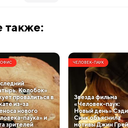
 также:
-ОФИС
ЧЕЛОВЕК-ПАУК
следний
атырь. Колобок»
кует провалиться в
Звезда фильма
кате из-за
«Человек-паук:
еноса нового
Новый день» Сэди
ловека-паука» и
Синк объяснила
та зрителей
мотивы Джин Гре