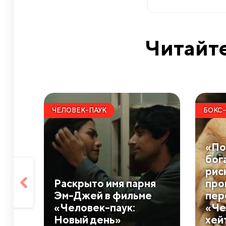
Читайте
ЧЕЛОВЕК-ПАУК
БОКС
«По
бог
рис
Раскрыто имя парня
про
Эм-Джей в фильме
пер
«Человек-паук:
«Че
Новый день»
хей