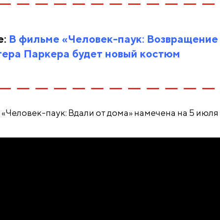
е:
В фильме «Человек-паук: Возвращение
тера Паркера будет новый костюм
«Человек-паук: Вдали от дома» намечена на 5 июля