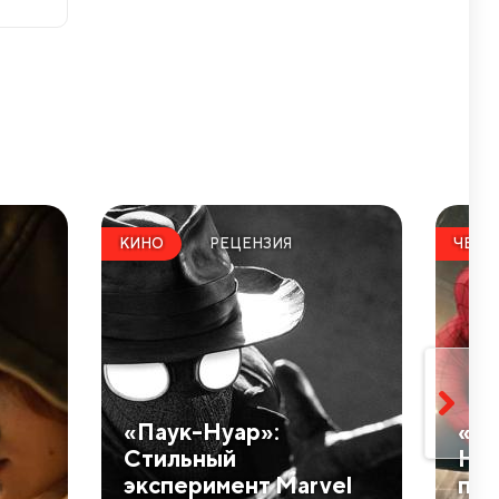
РЕЦЕНЗИЯ
КИНО
ЧЕЛО
​«Паук-Нуар»:
​«Ч
Стильный
Нов
й
эксперимент Marvel
пау