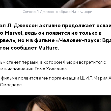
Сэмюэл Л. Джексон в образе Ника Фьюри
эл Л. Джексон активно продолжает осва
 Marvel, ведь он появится не только в
вел», но и в фильме «Человек-пауке: Вд
этом сообщает Vulture.
м станет первым, в котором Фьюри встретится с
 в исполнении Тома Холланда.
 в фильме появится агент организации Щ.И.Т. Мария 
 Смолдерс.