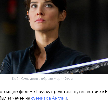
Коби Смолдерс в образе Марии Хилл
стоящем фильме Паучку предстоит путешествие в Е
 был замечен на
съемках в Англии
.