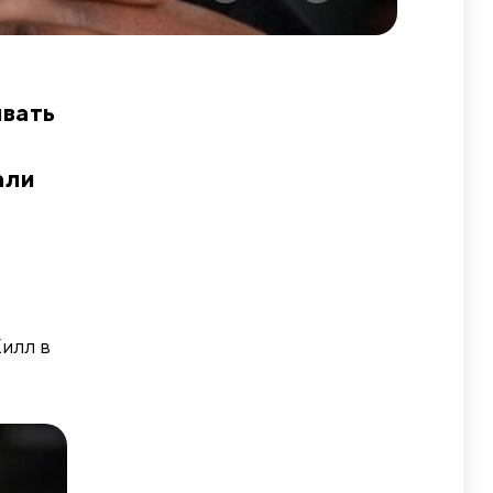
ивать
али
Хилл в