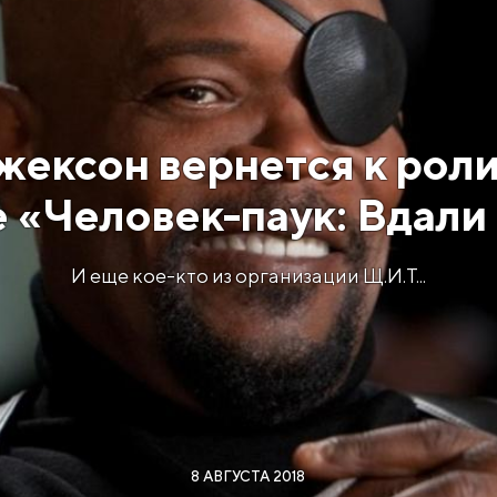
жексон вернется к рол
 «Человек-паук: Вдали
И еще кое-кто из организации Щ.И.Т...
8 АВГУСТА 2018