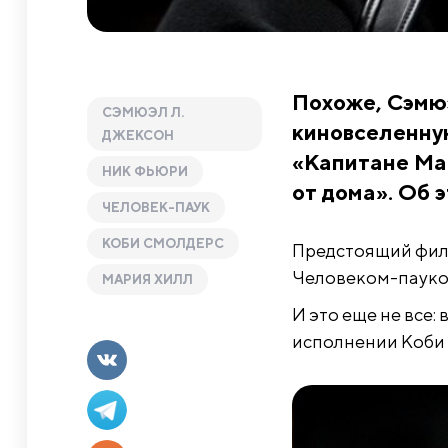
Похоже, Сэмю
СЭМЮЭЛ Л.
киновселенную
ДЖЕКСОН
«Капитане Мар
НИК ФЬЮРИ
от дома». Об 
ЧЕЛОВЕК-ПАУК
КОБИ СМОЛДЕРС
Предстоящий филь
Человеком-пауком
МАРИЯ ХИЛЛ
И это еще не все:
исполнении Коби