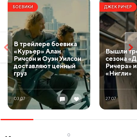
БОЕВИКИ
ДЖЕК РИЧЕР
В трейлере боевика
«Курьер» Алан
Вышли тр
Ричсон и Оуэн Уилсон
сезона «
доставляют ценный
Ричера» 
груз
«Нигли»
03.07
27.07
0