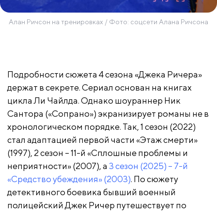
Алан Ричсон на тренировках / Фото: соцсети Алана Ричсона
Подробности сюжета 4 сезона «Джека Ричера»
держат в секрете. Сериал основан на книгах
цикла Ли Чайлда. Однако шоураннер Ник
Сантора («Сопрано») экранизирует романы не в
хронологическом порядке. Так, 1 сезон (2022)
стал адаптацией первой части «Этаж смерти»
(1997), 2 сезон – 11-й «Сплошные проблемы и
неприятности» (2007), а
3 сезон (2025) – 7-й
«Средство убеждения» (2003)
. По сюжету
детективного боевика бывший военный
полицейский Джек Ричер путешествует по