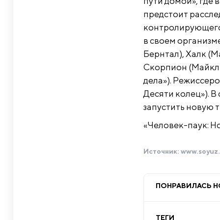
пути домой», где 
предстоит рассле
контролирующего 
в своем организм
Бернтал), Халк (М
Скорпион (Майкл 
дела»). Режиссер
Десяти колец»). В 
запустить новую 
«Человек-паук: Но
Источник:
www.soyuz.
ПОНРАВИЛАСЬ 
ТЕГИ