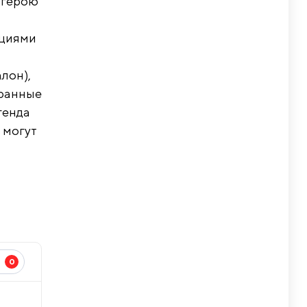
ергерою
ациями
лон),
транные
генда
s могут
0
И