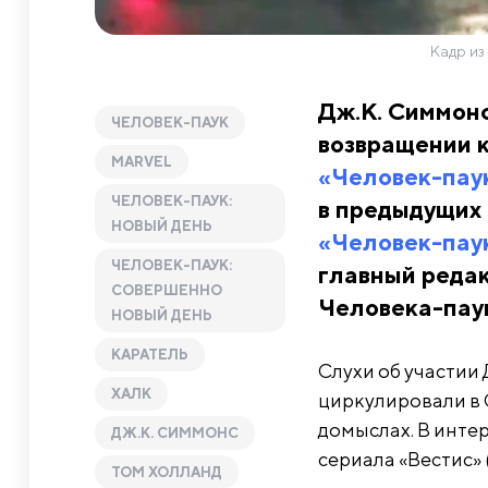
Кадр из
Дж.К. Симмонс
ЧЕЛОВЕК-ПАУК
возвращении 
MARVEL
«Человек-паук
ЧЕЛОВЕК-ПАУК:
в предыдущих 
НОВЫЙ ДЕНЬ
«Человек-паук
ЧЕЛОВЕК-ПАУК:
главный редак
СОВЕРШЕННО
Человека-пау
НОВЫЙ ДЕНЬ
КАРАТЕЛЬ
Слухи об участии
ХАЛК
циркулировали в С
домыслах. В инте
ДЖ.К. СИММОНС
сериала «Вестис» 
ТОМ ХОЛЛАНД