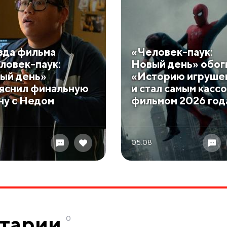
зда фильма
«Человек-паук:
ловек-паук:
Новый день» обог
ый день»
«Историю игруше
яснил финальную
и стал самым касс
ну с Недом
фильмом 2026 год
05.08
тарии
0