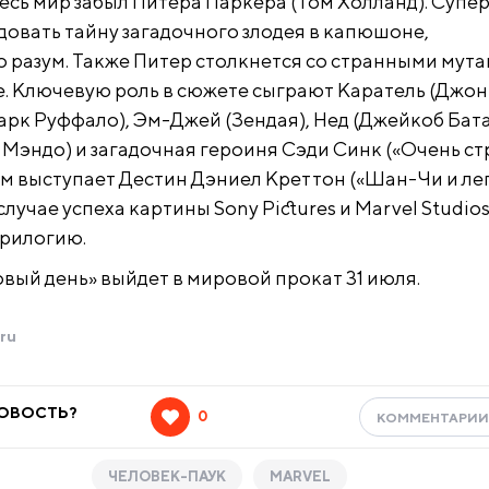
весь мир забыл Питера Паркера (Том Холланд). Суп
довать тайну загадочного злодея в капюшоне,
разум. Также Питер столкнется со странными мут
е. Ключевую роль в сюжете сыграют Каратель (Джон
арк Руффало), Эм-Джей (Зендая), Нед (Джейкоб Бата
Мэндо) и загадочная героиня Сэди Синк («Очень с
ом выступает Дестин Дэниел Креттон («Шан-Чи и ле
случае успеха картины Sony Pictures и Marvel Studio
трилогию.
вый день» выйдет в мировой прокат 31 июля.
ru
НОВОСТЬ?
0
КОММЕНТАРИ
ЧЕЛОВЕК-ПАУК
MARVEL