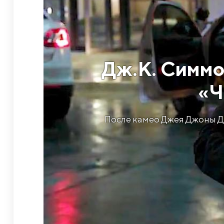
Дж.К. Симмон
«Ч
После камео Джея Джоны Дж