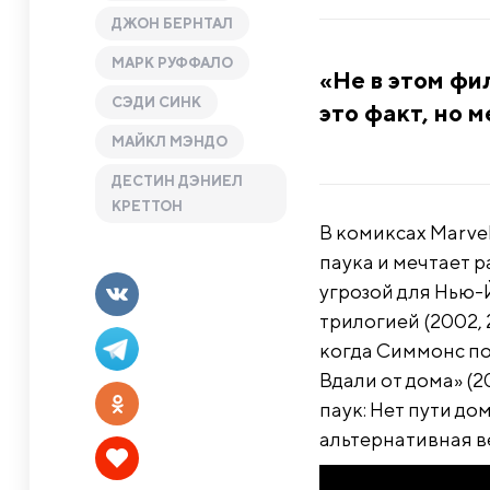
ДЖОН БЕРНТАЛ
МАРК РУФФАЛО
«Не в этом фи
СЭДИ СИНК
это факт, но м
МАЙКЛ МЭНДО
ДЕСТИН ДЭНИЕЛ
КРЕТТОН
В комиксах Marve
паука и мечтает р
угрозой для Нью-
трилогией (2002,
когда Симмонс по
Вдали от дома» (2
паук: Нет пути до
альтернативная в