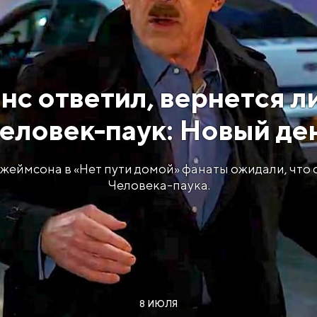
с ответил, вернется л
еловек-паук: Новый де
еймсона в «Нет пути домой» фанаты ожидали, что
Человека-паука.
8 ИЮЛЯ