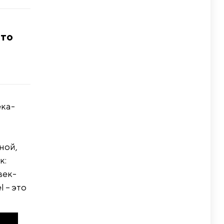
что
ека-
ной,
к:
век-
 – это