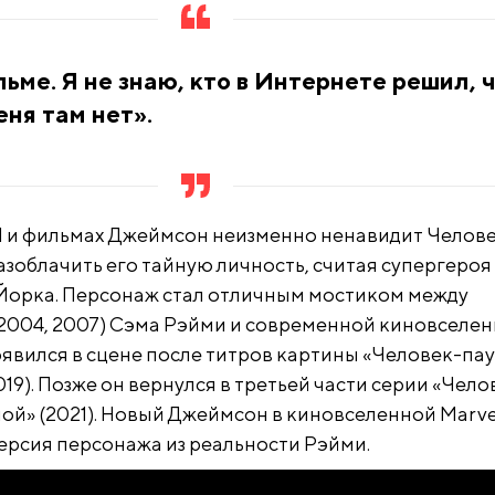
льме. Я не знаю, кто в Интернете решил, 
еня там нет».
l и фильмах Джеймсон неизменно ненавидит Челов
азоблачить его тайную личность, считая супергероя
Йорка. Персонаж стал отличным мостиком между
 2004, 2007) Сэма Рэйми и современной киновселен
явился в сцене после титров картины «Человек-пау
019). Позже он вернулся в третьей части серии «Чело
мой» (2021). Новый Джеймсон в киновселенной Marvel
ерсия персонажа из реальности Рэйми.