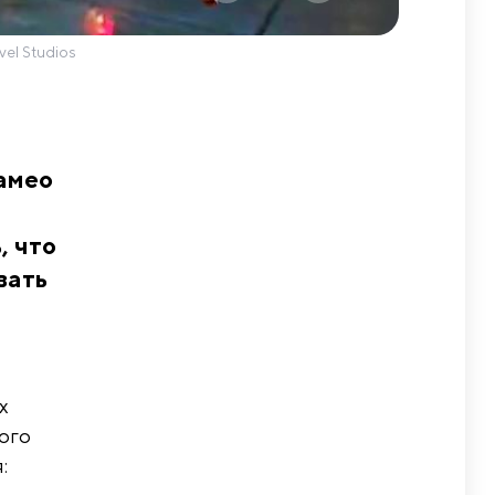
vel Studios
амео
, что
вать
х
ого
: