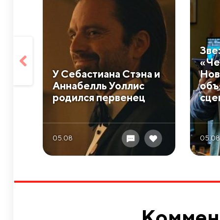
Зве
«Че
У Себастиана Стэна и
Нов
Аннабелль Уоллис
объ
родился первенец
сце
05.08
05.08
Коммен