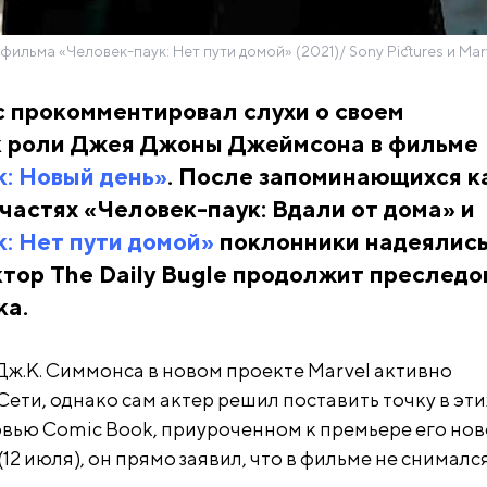
 фильма «Человек-паук: Нет пути домой» (2021)/ Sony Pictures и Mar
 прокомментировал слухи о своем
к роли Джея Джоны Джеймсона в фильме
: Новый день»
. После запоминающихся к
частях «Человек-паук: Вдали от дома» и
: Нет пути домой»
поклонники надеялись
тор The Daily Bugle продолжит преследо
ка.
 Дж.К. Симмонса в новом проекте Marvel активно
ети, однако сам актер решил поставить точку в эти
рвью Comic Book, приуроченном к премьере его нов
(12 июля), он прямо заявил, что в фильме не снимался