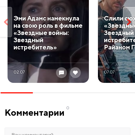
Эми Адамс намекнула
Слили сю
на свою роль в фильме
«Звездны
«Звездные войны:
Звездный
Звездный
истребите
истребитель»
Райаном 
02.07
07.07
0
Комментарии