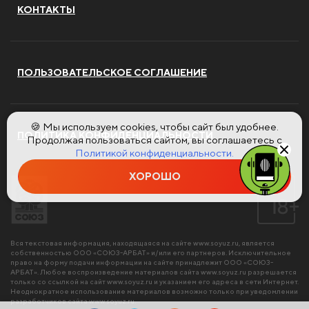
КОНТАКТЫ
ПОЛЬЗОВАТЕЛЬСКОЕ СОГЛАШЕНИЕ
🍪 Мы используем cookies, чтобы сайт был удобнее.
ПОЛИТИКА КОНФИДЕНЦИАЛЬНОСТИ
Продолжая пользоваться сайтом, вы соглашаетесь с
Политикой конфиденциальности.
ХОРОШО
Вся текстовая информация, находящаяся на сайте
www.soyuz.ru
, является
собственностью ООО «СОЮЗ-АРБАТ» и/или его партнеров. Исключительное
право на форму подачи информации на сайте принадлежит ООО «СОЮЗ-
АРБАТ». Любое воспроизведение материалов сайта
www.soyuz.ru
разрешается
только со ссылкой на сайт
www.soyuz.ru
и указанием его адреса в сети Интернет.
Неоднократное использование материалов возможно только при уведомлении
разработчиков сайта
www.soyuz.ru
.