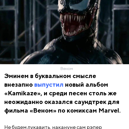
Веном
Эминем в буквальном смысле
внезапно
выпустил
новый альбом
«Kamikaze», и среди песен столь же
неожиданно оказался саундтрек для
фильма «Веном» по комиксам Marvel.
Не будем лукавить, накануне сам рэпер