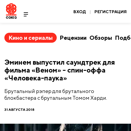
ВХОД
|
РЕГИСТРАЦИЯ
Кино и сериалы
Рецензии
Обзоры
Подб
Эминем выпустил саундтрек для
фильма «Веном» - спин-оффа
«Человека-паука»
Брутальный рэпер для брутального
блокбастера с брутальным Томом Харди.
31 АВГУСТА 2018