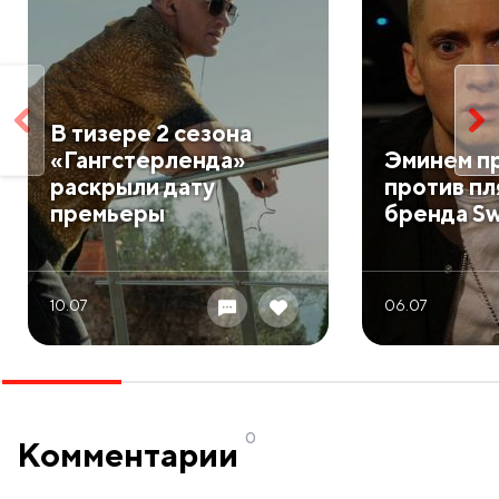
В тизере 2 сезона
«Гангстерленда»
Эминем пр
раскрыли дату
против п
премьеры
бренда S
10.07
06.07
0
Комментарии