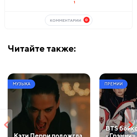
1
0
КОММЕНТАРИИ
Читайте также:
МУЗЫКА
ПРЕМИИ
BTS бойк
Кэти Перри подожгла
«Грэмми» 