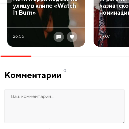
улицу в клипе «Watch
«азиатск
It Burn»
номинаци
26.06
29.07
0
Комментарии