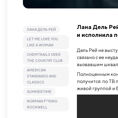
Лана Дель Ре
ЛАНА ДЕЛЬ РЕЙ
и исполнила п
LET ME LOVE YOU
LIKE A WOMAN
Дель Рей не высту
CHEMTRAILS OVER
связано с ее неуд
THE COUNTRY CLUB
вызвавшим шквал
AMERICAN
Полноценным конц
STANDARDS AND
получится: по ТВ 
CLASSICS
живой группой и 
SUMMERTIME
NORMAN F**KING
ROCKWELL