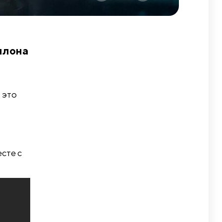
ллона
 это
сте с