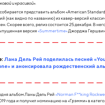
ковой и красивой»
.
 собирается представить альбом «American Standar
щий (как видно по названию) из кавер-версий класси
н. Скорее всего, релиз состоится 25 декабря. В нег
выпущенная версия
«Summertime»
Джорджа Гершвин
е:
Лана Дель Рей поделилась песней «You’
one» и анонсировала рождественский ал
одня альбом Ланы Дель Рей
«Norman F**king Rockwel
2019 года и получил номинацию на «Грэмми» в катег