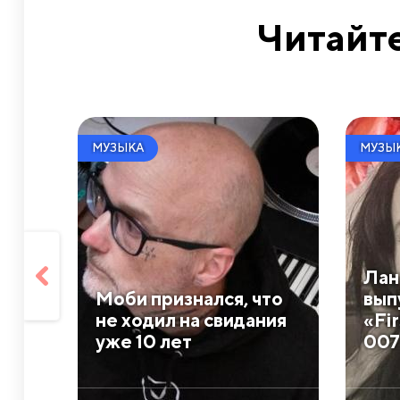
Читайте
МУЗЫКА
МУЗЫ
Лан
Моби признался, что
вып
не ходил на свидания
«Fir
уже 10 лет
007 