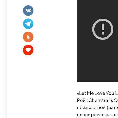
«Let Me Love You
Рей «Chemtrails O
неизвестной (рань
планировался к вы