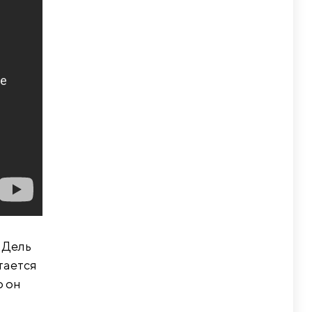
 Дель
тается
о он