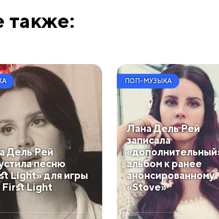
 также:
КА
ПОП-МУЗЫКА
Лана Дель Рей
записала
а Дель Рей
«дополнительный
устила песню
альбом к ранее
st Light» для игры
анонсированному
First Light
«Stove»