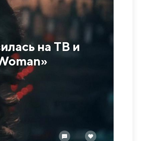
илась на ТВ и
A Woman»