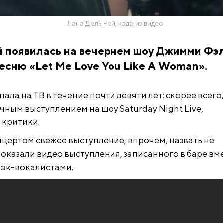
Лана Дель Рей, кадр из видео
й появилась на вечернем шоу Джимми Фэ
есню «Let Me Love You Like A Woman».
пала на ТВ в течение почти девяти лет: скорее всего,
ачным выступлением на шоу Saturday Night Live,
 критики.
ертом свежее выступление, впрочем, назвать не
показали видео выступления, записанного в баре вме
бэк-вокалистами.