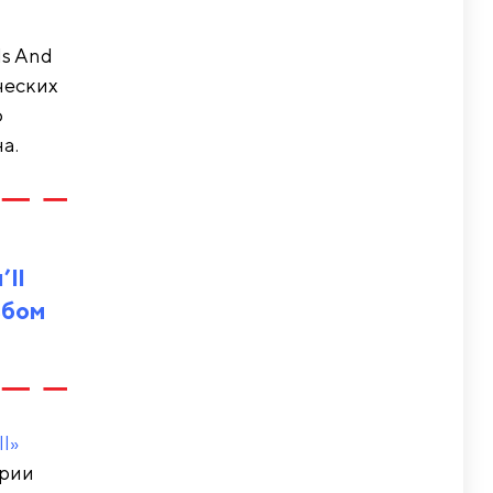
ds And
ческих
о
а.
ll
ьбом
l»
ории