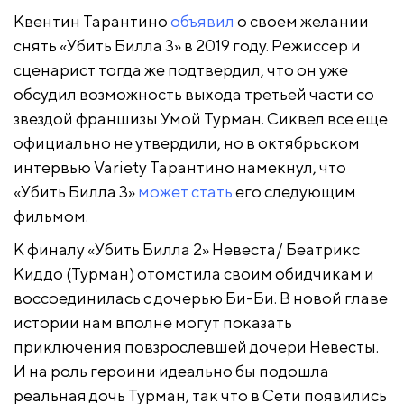
Квентин Тарантино
объявил
о своем желании
снять «Убить Билла 3» в 2019 году. Режиссер и
сценарист тогда же подтвердил, что он уже
обсудил возможность выхода третьей части со
звездой франшизы Умой Турман. Сиквел все еще
официально не утвердили, но в октябрьском
интервью Variety Тарантино намекнул, что
«Убить Билла 3»
может стать
его следующим
фильмом.
К финалу «Убить Билла 2» Невеста/ Беатрикс
Киддо (Турман) отомстила своим обидчикам и
воссоединилась с дочерью Би-Би. В новой главе
истории нам вполне могут показать
приключения повзрослевшей дочери Невесты.
И на роль героини идеально бы подошла
реальная дочь Турман, так что в Сети появились