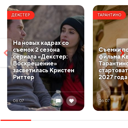
ДЕКСТЕР
ТАРАНТИНО
На новых кадрах со
съемок 2 сезона
Съемки п
сериала «Декстер:
фильма К
Воскрешение»
Тарантин
засветилась Кристен
стартоват
Риттер
2027 года
06.07
06.07