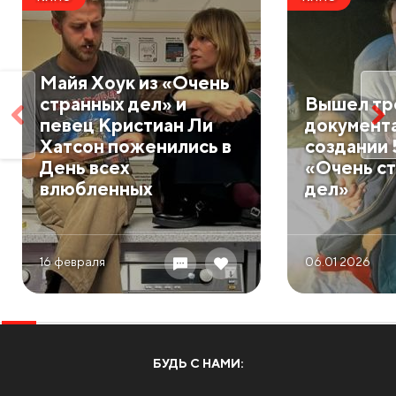
Майя Хоук из «Очень
странных дел» и
Вышел тр
певец Кристиан Ли
документа
Хатсон поженились в
создании 
День всех
«Очень с
влюбленных
дел»
16 февраля
06.01 2026
БУДЬ С НАМИ: