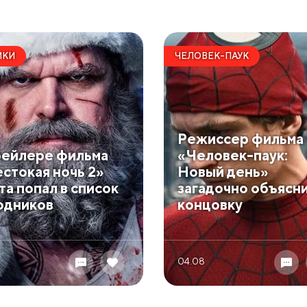
ИКИ
ЧЕЛОВЕК-ПАУК
Режиссер фильма
рейлере фильма
«Человек-паук:
стокая ночь 2»
Новый день»
та попал в список
загадочно объясн
одников
концовку
04.08