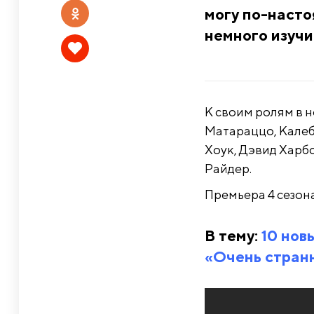
могу по-насто
немного изучи
К своим ролям в 
Матараццо, Калеб
Хоук, Дэвид Харб
Райдер.
Премьера 4 сезона
В тему:
10 нов
«Очень стран