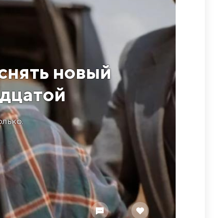
снять новый
адцатой
олько.