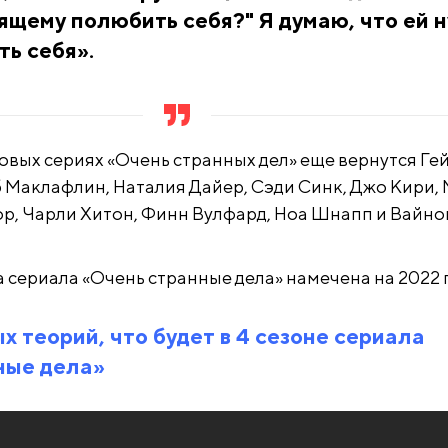
ящему полюбить себя?" Я думаю, что ей 
ть себя».
новых сериях «Очень странных дел» еще вернутся Ге
 Маклафлин, Наталия Дайер, Сэди Синк, Джо Кири,
ор, Чарли Хитон, Финн Вулфард, Ноа Шнапп и Вайно
 сериала «Очень странные дела» намечена на 2022 г
ых теорий, что будет в 4 сезоне сериала
ные дела»