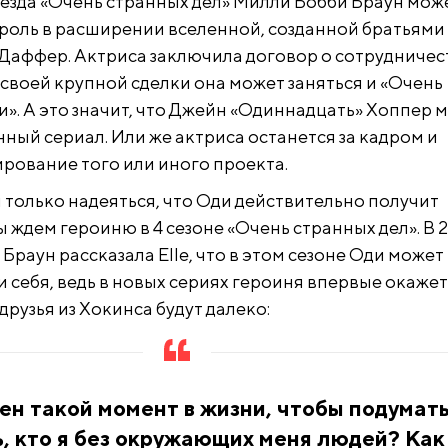
звезда «Очень странных дел» Милли Бобби Браун мож
роль в расширении вселенной, созданной братьями
Даффер. Актриса заключила договор о сотрудничес
ах своей крупной сделки она может заняться и «Очень
». А это значит, что Джейн «Одиннадцать» Хоппер 
ный сериал. Или же актриса останется за кадром и
рование того или иного проекта.
 только надеяться, что Оди действительно получит
ы ждем героиню в 4 сезоне «Очень странных дел». В 
Браун рассказала Elle, что в этом сезоне Оди может
 себя, ведь в новых сериях героиня впервые окаже
 друзья из Хокинса будут далеко:
н такой момент в жизни, чтобы подумать
ь, кто я без окружающих меня людей? Как