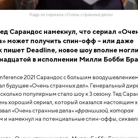
Кадр из сериала «Очень странные дела»
 Тед Сарандос намекнул, что сериал «Оче
а» может получить спин-офф – или даже
к пишет Deadline, новое шоу вполне могл
надцатой в исполнении Милли Бобби Бра
nference 2021 Сарандос с большим воодушевление
 будущее «Очень странных дел». Генеральный дир
асколько популярным стало шоу к 3 сезону. Тед Сара
чень хороший сериал, который оказался настоящим 
звал «Очень странные дела»
«франшизой, которая
ем и намекнул на потенциальные спин-оффы, сиквел