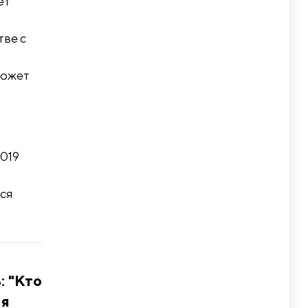
ет
тве с
может
2019
тся
: "Кто
 я