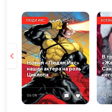
ЛЮДИ ИКС
БОЕВ
В т
Новым «Людям Икс»
«Же
нашли актера на роль
Сан
Циклопа
нег
06.08
04.08