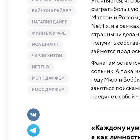
Уточняется, что 
сыграть большую 
ВАЙНОНА РАЙДЕР
Мэттом и Россом 
НАТАЛИЯ ДАЙЕР
Netflix, и в рамк
ФИНН ВУЛФАРД
странными делами
получить собствен
НОА ШНАПП
займется продюси
ЧАРЛИ ХИТОН
Фанатам остается
NETFLIX
сольник. А пока м
МЭТТ ДАФФЕР
году Милли Бобби 
заняться поисками
РОСС ДАФФЕР
наедине с собой –
«Каждому нуже
я как личност