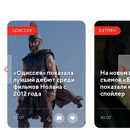
ОДИССЕЯ
БЭТМЕН
«Одиссея» показала
На новом 
лучший дебют среди
съемок «Б
фильмов Нолана с
показали 
2012 года
спойлер
20.07
30.07