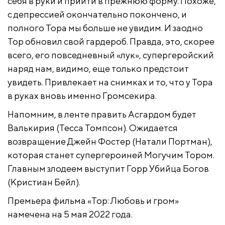
себя в руки и прийти в прежнюю форму. Похоже,
с депрессией окончательно покончено, и
полного Тора мы больше не увидим. И заодно
Тор обновил свой гардероб. Правда, это, скорее
всего, его повседневный «лук», супергеройский
наряд нам, видимо, еще только предстоит
увидеть. Привлекает на снимках и то, что у Тора
в руках вновь именно Громсекира.
Напомним, в ленте править Асгардом будет
Валькирия (Тесса Томпсон). Ожидается
возвращение Джейн Фостер (Натали Портман),
которая станет супергероиней Могучим Тором.
Главным злодеем выступит Горр Убийца Богов
(Кристиан Бейл).
Премьера фильма «Тор: Любовь и гром»
намечена на 5 мая 2022 года.
Кадр со съемок фильма «Тор: Любовь и гром»