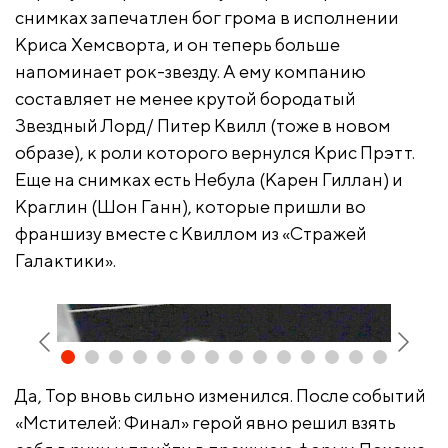
снимках запечатлен бог грома в исполнении
Криса Хемсворта, и он теперь больше
напоминает рок-звезду. А ему компанию
составляет не менее крутой бородатый
Звездный Лорд/ Питер Квилл (тоже в новом
образе), к роли которого вернулся Крис Прэтт.
Еще на снимках есть Небула (Карен Гиллан) и
Краглин (Шон Ганн), которые пришли во
франшизу вместе с Квиллом из «Стражей
Галактики».
Да, Тор вновь сильно изменился. После событий
«Мстителей: Финал» герой явно решил взять