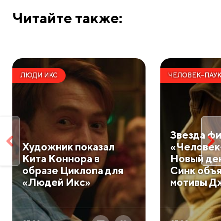
Читайте также:
ЛЮДИ ИКС
ЧЕЛОВЕК-ПАУ
Звезда ф
Художник показал
«Человек
Кита Коннора в
Новый де
образе Циклопа для
Синк объ
«Людей Икс»
мотивы Д