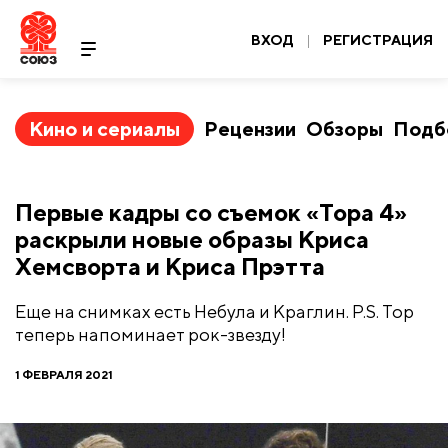
ВХОД
|
РЕГИСТРАЦИЯ
Кино и сериалы
Рецензии
Обзоры
Подб
Первые кадры со съемок «Тора 4»
раскрыли новые образы Криса
Хемсворта и Криса Прэтта
Еще на снимках есть Небула и Краглин. P.S. Тор
теперь напоминает рок-звезду!
1 ФЕВРАЛЯ 2021