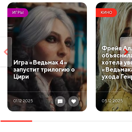
ИГРЫ
КИНО
Фрейя Ал
объяснила
Игра «Ведьмак 4»
хотела ув
запустит трилогию о
«Ведьмак
Цири
ухода Ген
01.12 2025
05.12 2025