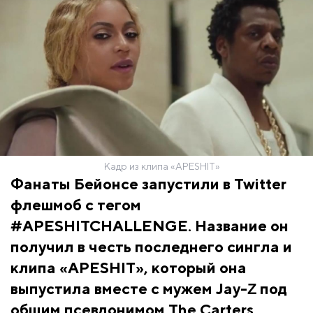
Кадр из клипа «APESHIT»
Фанаты Бейонсе запустили в Twitter
флешмоб с тегом
#APESHITCHALLENGE. Название он
получил в честь последнего сингла и
клипа «APESHIT», который она
выпустила вместе с мужем Jay-Ζ под
общим псевдонимом The Carters.