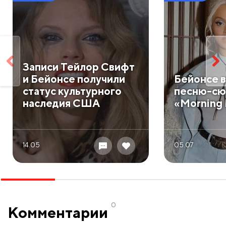
Записи Тейлор Свифт
и Бейонсе получили
Бейонсе 
статус культурного
песню-сю
наследия США
«Morning 
14.05
05.07
0
Комментарии