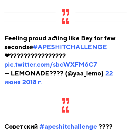
Feeling proud acting like Bey for few
seconds✊
#APESHITCHALLENGE
❤????????????????
pic.twitter.com/sbcWXFM6C7
— LEMONADE???? (@yaa_lemo)
22
июня 2018 г.
Советский
#apeshitchallenge
????