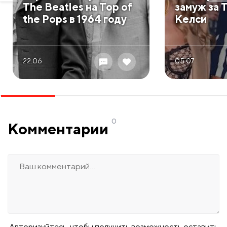
The Beatles на Top of
замуж за 
the Pops в 1964 году
Келси
22.06
05.07
0
Комментарии
Авторизуйтесь, чтобы получить возможность оставить