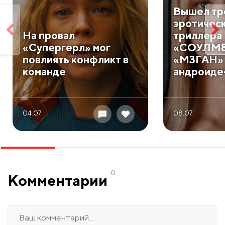
Вышел тр
эротичес
На провал
триллера
«Супергерл» мог
«СОУЛМ8
повлиять конфликт в
«М3ГАН»
команде
андроиде
04.07
08.07
0
Комментарии