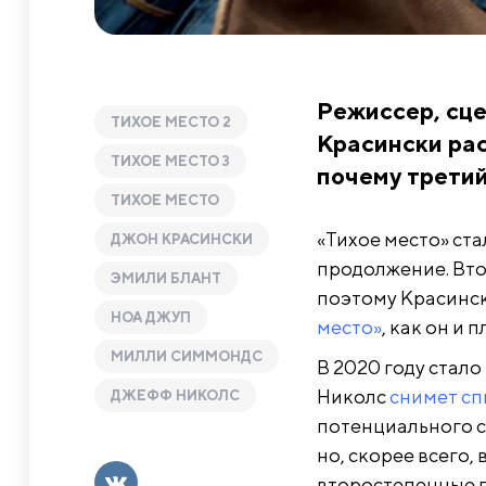
Режиссер, сце
ТИХОЕ МЕСТО 2
Красински рас
ТИХОЕ МЕСТО 3
почему трети
ТИХОЕ МЕСТО
«Тихое место» ста
ДЖОН КРАСИНСКИ
продолжение. Втор
ЭМИЛИ БЛАНТ
поэтому Красинск
НОА ДЖУП
место»
, как он и 
МИЛЛИ СИММОНДС
В 2020 году стало
Николс
снимет с
ДЖЕФФ НИКОЛС
потенциального с
но, скорее всего,
второстепенные 