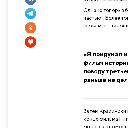
Однако теперь в 
частью». Более тог
словам постановщ
«Я придумал и
фильм историю
поводу третьей
раньше не дел
Затем Красински 
конце фильма Риг
монстра с помощь