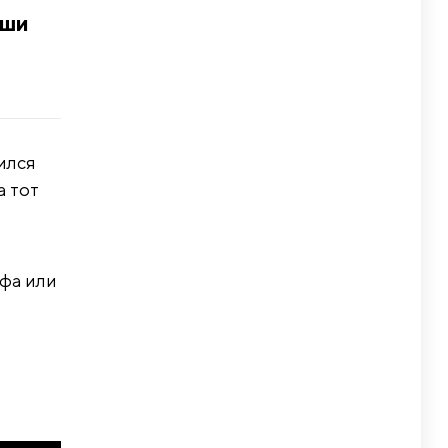
аши
ился
а тот
ффа или