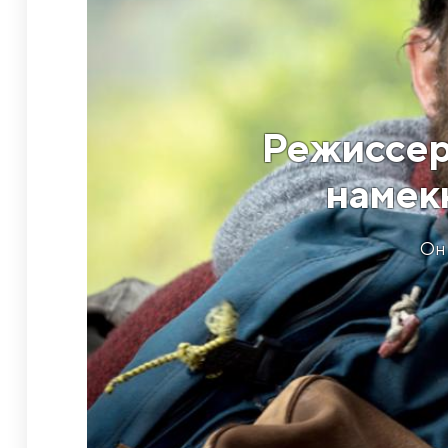
Режиссер
намекн
Он