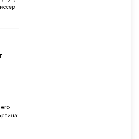
жиссер
т
 его
артина: