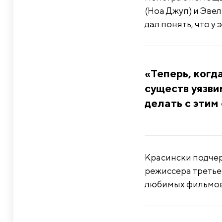
(Ноа Джуп) и Эве
дал понять, что у
«Теперь, когда
существ уязви
делать с эти
Красински подчер
режиссера третьег
любимых фильмов,