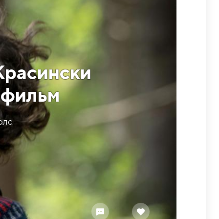
Красински
й фильм
лс.