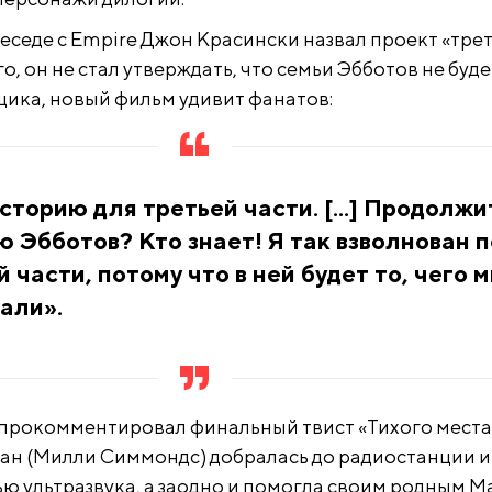
беседе с Empire Джон Красински назвал проект «тре
о, он не стал утверждать, что семьи Эбботов не буде
ика, новый фильм удивит фанатов:
сторию для третьей части. [...] Продолжи
 Эбботов? Кто знает! Я так взволнован п
 части, потому что в ней будет то, чего 
али».
прокомментировал финальный твист «Тихого места 
ан (Милли Симмондс) добралась до радиостанции и
ю ультразвука, а заодно и помогла своим родным М