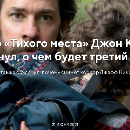
 «Тихого места» Джон 
ул, о чем будет трети
 также объяснил, почему снимет хоррор Джефф Нико
21 ИЮНЯ 2021