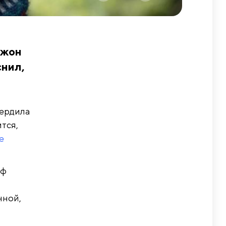
Джон
снил,
вердила
тся,
е
фф
нной,