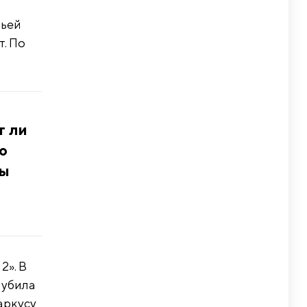
тьей
т. По
т ли
о
мы
2». В
 убила
аркусу