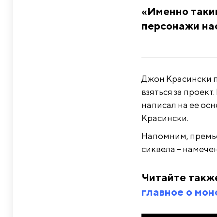
«Именно таким
персонажи нас
Джон Красински пр
взяться за проект
написал на ее ос
Красински.
Напомним, премье
сиквела – намечен
Читайте такж
главное о мон