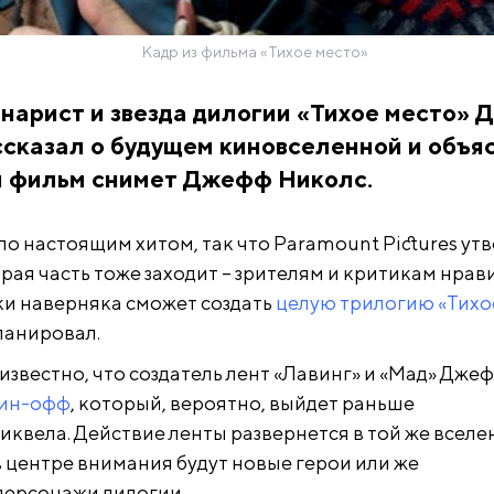
Кадр из фильма «Тихое место»
нарист и звезда дилогии «Тихое место» 
сказал о будущем киновселенной и объя
й фильм снимет Джефф Николс.
ло настоящим хитом, так что Paramount Pictures ут
ая часть тоже заходит – зрителям и критикам нрави
и наверняка сможет создать
целую трилогию «Тихо
планировал.
 известно, что создатель лент «Лавинг» и «Мад» Дже
пин-офф
, который, вероятно, выйдет раньше
иквела. Действие ленты развернется в той же вселе
 в центре внимания будут новые герои или же
персонажи дилогии.