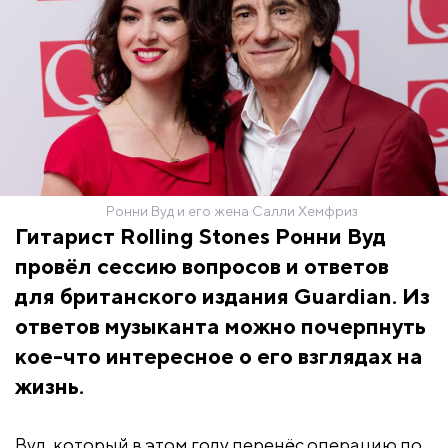
Ронни Вуд и его жена Салли Хемфриз
Гитарист Rolling Stones Ронни Вуд
провёл сессию вопросов и ответов
для британского издания Guardian. Из
ответов музыканта можно почерпнуть
кое-что интересное о его взглядах на
жизнь.
Вуд, который в этом году перенёс операцию по