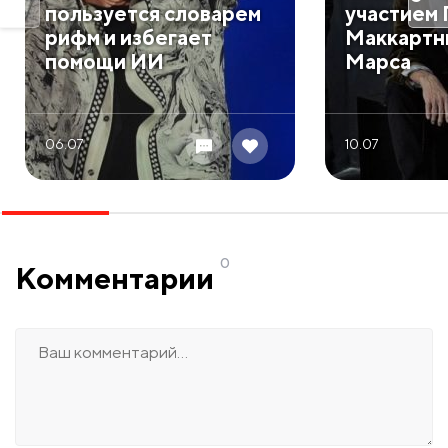
пользуется словарем
участием
рифм и избегает
Маккартн
помощи ИИ
Марса
06.07
10.07
0
Комментарии