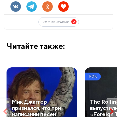
0
КОММЕНТАРИИ
Читайте также:
РОК
Мик Джаггер
The Rolli
признался, что при
выпустил
написании песен
«Foreign 