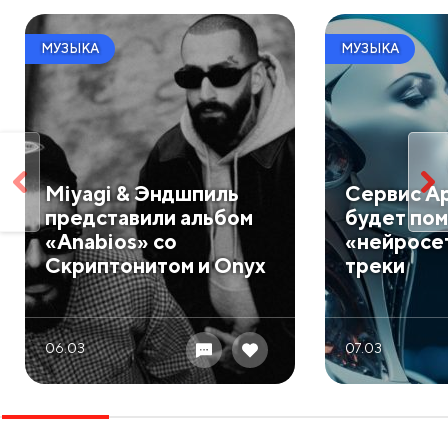
МУЗЫКА
МУЗЫКА
Miyagi & Эндшпиль
Сервис Ap
представили альбом
будет пом
«Anabios» со
«нейросе
Скриптонитом и Onyx
треки
06.03
07.03