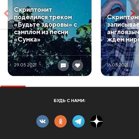
Скриптонит
поделился треком
Скриптон
«Будьте здоровы» с
записыва
сэмплом из песни
англоязыч
«Сумка»
ждем мир
29.05 2021
16.05 2021
БУДЬ С НАМИ: