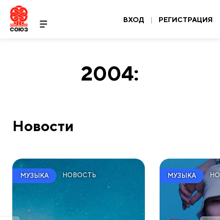
ВХОД
|
РЕГИСТРАЦИЯ
2004:
Новости
НОВОСТЬ
НО
МУЗЫКА
МУЗЫКА